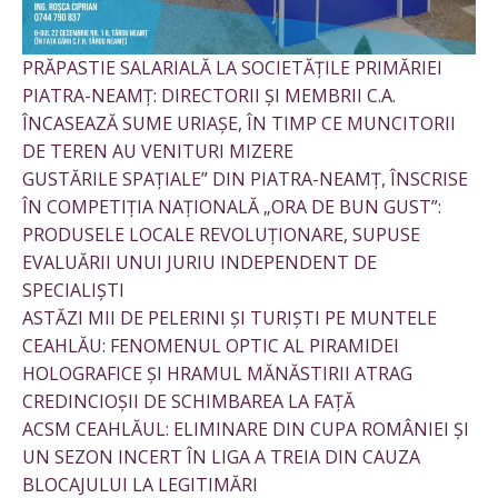
PRĂPASTIE SALARIALĂ LA SOCIETĂȚILE PRIMĂRIEI
PIATRA-NEAMȚ: DIRECTORII ȘI MEMBRII C.A.
ÎNCASEAZĂ SUME URIAȘE, ÎN TIMP CE MUNCITORII
DE TEREN AU VENITURI MIZERE
GUSTĂRILE SPAȚIALE” DIN PIATRA-NEAMȚ, ÎNSCRISE
ÎN COMPETIȚIA NAȚIONALĂ „ORA DE BUN GUST”:
PRODUSELE LOCALE REVOLUȚIONARE, SUPUSE
EVALUĂRII UNUI JURIU INDEPENDENT DE
SPECIALIȘTI
ASTĂZI MII DE PELERINI ȘI TURIȘTI PE MUNTELE
CEAHLĂU: FENOMENUL OPTIC AL PIRAMIDEI
HOLOGRAFICE ȘI HRAMUL MĂNĂSTIRII ATRAG
CREDINCIOȘII DE SCHIMBAREA LA FAȚĂ
ACSM CEAHLĂUL: ELIMINARE DIN CUPA ROMÂNIEI ȘI
UN SEZON INCERT ÎN LIGA A TREIA DIN CAUZA
BLOCAJULUI LA LEGITIMĂRI