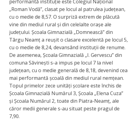
performantă instituție este Colegiul Național
„Roman Vodă”, clasat pe locul al patrulea județean,
cu o medie de 8,57. ​O surpriză extrem de plăcută
vine din mediul rural și din celelalte orașe ale
județului. Școala Gimnazială „Domnească” din
Târgu Neamț a reușit o clasare excelentă pe locul 5,
cu o medie de 8,24, devansând instituții de renume.
De asemenea, Școala Gimnazială „I. Gervescu” din
comuna Săvinești s-a impus pe locul 7 la nivel
județean, cu o medie generală de 8,18, devenind cea
mai performantă școală din mediul rural nemțean.
Topul primelor zece unități școlare este închis de
Școala Gimnazială Numărul 3, Școala „Elena Cuza”
și Școala Numărul 2, toate din Piatra-Neamț, ale
căror medii generale s-au situat peste pragul de
7,90.