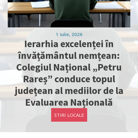
1 iulie, 2026
Ierarhia excelenței în
învățământul nemțean:
Colegiul Național „Petru
Rareș” conduce topul
județean al mediilor de la
Evaluarea Națională
STIRI LOCALE