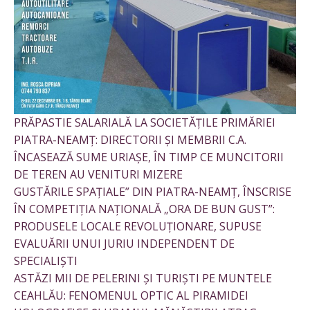
PRĂPASTIE SALARIALĂ LA SOCIETĂȚILE PRIMĂRIEI
PIATRA-NEAMȚ: DIRECTORII ȘI MEMBRII C.A.
ÎNCASEAZĂ SUME URIAȘE, ÎN TIMP CE MUNCITORII
DE TEREN AU VENITURI MIZERE
GUSTĂRILE SPAȚIALE” DIN PIATRA-NEAMȚ, ÎNSCRISE
ÎN COMPETIȚIA NAȚIONALĂ „ORA DE BUN GUST”:
PRODUSELE LOCALE REVOLUȚIONARE, SUPUSE
EVALUĂRII UNUI JURIU INDEPENDENT DE
SPECIALIȘTI
ASTĂZI MII DE PELERINI ȘI TURIȘTI PE MUNTELE
CEAHLĂU: FENOMENUL OPTIC AL PIRAMIDEI