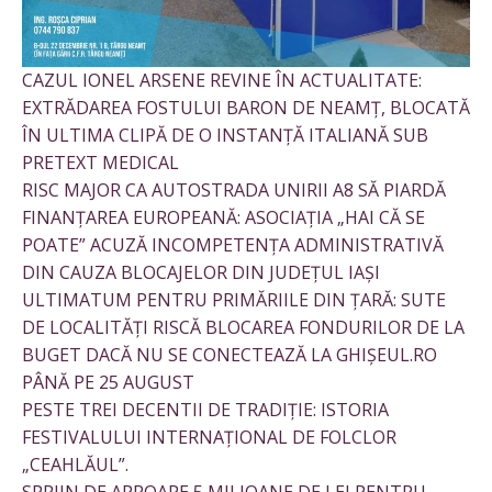
CAZUL IONEL ARSENE REVINE ÎN ACTUALITATE:
EXTRĂDAREA FOSTULUI BARON DE NEAMȚ, BLOCATĂ
ÎN ULTIMA CLIPĂ DE O INSTANȚĂ ITALIANĂ SUB
PRETEXT MEDICAL
RISC MAJOR CA AUTOSTRADA UNIRII A8 SĂ PIARDĂ
FINANȚAREA EUROPEANĂ: ASOCIAȚIA „HAI CĂ SE
POATE” ACUZĂ INCOMPETENȚA ADMINISTRATIVĂ
DIN CAUZA BLOCAJELOR DIN JUDEȚUL IAȘI
ULTIMATUM PENTRU PRIMĂRIILE DIN ȚARĂ: SUTE
DE LOCALITĂȚI RISCĂ BLOCAREA FONDURILOR DE LA
BUGET DACĂ NU SE CONECTEAZĂ LA GHIȘEUL.RO
PÂNĂ PE 25 AUGUST
PESTE TREI DECENTII DE TRADIȚIE: ISTORIA
FESTIVALULUI INTERNAȚIONAL DE FOLCLOR
„CEAHLĂUL”.
SPRIJN DE APROAPE 5 MILIOANE DE LEI PENTRU