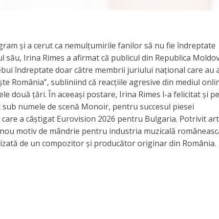
agram și a cerut ca nemulțumirile fanilor să nu fie îndreptate
ul său, Irina Rimes a afirmat că publicul din Republica Moldo
rebui îndreptate doar către membrii juriului național care au
te România”, subliniind că reacțiile agresive din mediul onli
le două țări. În aceeași postare, Irina Rimes l-a felicitat și p
 sub numele de scenă Monoir, pentru succesul piesei
re a câștigat Eurovision 2026 pentru Bulgaria. Potrivit arti
nou motiv de mândrie pentru industria muzicală românească
alizată de un compozitor și producător originar din România.