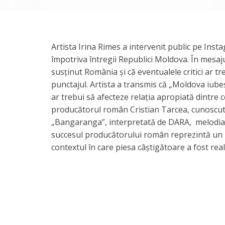
Artista Irina Rimes a intervenit public pe Inst
împotriva întregii Republici Moldova. În mesaj
susținut România și că eventualele critici ar t
punctajul. Artista a transmis că „Moldova iubeș
ar trebui să afecteze relația apropiată dintre ce
producătorul român Cristian Tarcea, cunoscut
„Bangaranga”, interpretată de DARA, melodia ca
succesul producătorului român reprezintă un 
contextul în care piesa câștigătoare a fost re