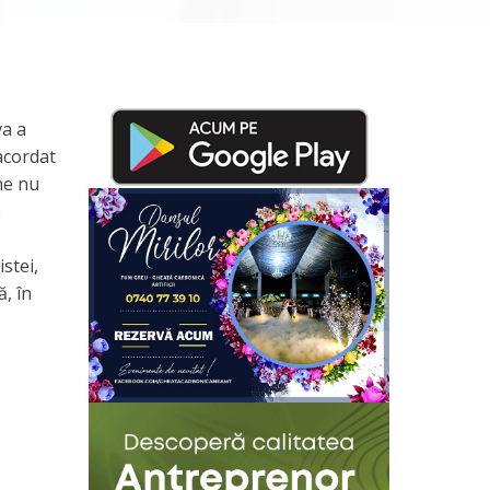
va a
 acordat
ne nu
e
stei,
, în