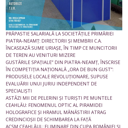
PRĂPASTIE SALARIALĂ LA SOCIETĂȚILE PRIMĂRIEI
PIATRA-NEAMȚ: DIRECTORII ȘI MEMBRII C.A.
ÎNCASEAZĂ SUME URIAȘE, ÎN TIMP CE MUNCITORII
DE TEREN AU VENITURI MIZERE
GUSTĂRILE SPAȚIALE” DIN PIATRA-NEAMȚ, ÎNSCRISE
ÎN COMPETIȚIA NAȚIONALĂ „ORA DE BUN GUST”:
PRODUSELE LOCALE REVOLUȚIONARE, SUPUSE
EVALUĂRII UNUI JURIU INDEPENDENT DE
SPECIALIȘTI
ASTĂZI MII DE PELERINI ȘI TURIȘTI PE MUNTELE
CEAHLĂU: FENOMENUL OPTIC AL PIRAMIDEI
HOLOGRAFICE ȘI HRAMUL MĂNĂSTIRII ATRAG
CREDINCIOȘII DE SCHIMBAREA LA FAȚĂ
ACSM CEAHLĂUL: ELIMINARE DIN CUPA ROMÂNIEI ȘI