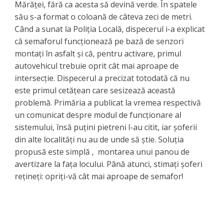
Mărăței, fără ca acesta să devină verde. În spatele
său s-a format o coloană de câteva zeci de metri.
Când a sunat la Poliția Locală, dispecerul i-a explicat
că semaforul funcționează pe bază de senzori
montați în asfalt și că, pentru activare, primul
autovehicul trebuie oprit cât mai aproape de
intersecție. Dispecerul a precizat totodată că nu
este primul cetățean care sesizează această
problemă. Primăria a publicat la vremea respectivă
un comunicat despre modul de funcționare al
sistemului, însă puțini pietreni l-au citit, iar șoferii
din alte localități nu au de unde să știe. Soluția
propusă este simplă , montarea unui panou de
avertizare la fața locului. Până atunci, stimați șoferi
rețineți: opriți-vă cât mai aproape de semafor!