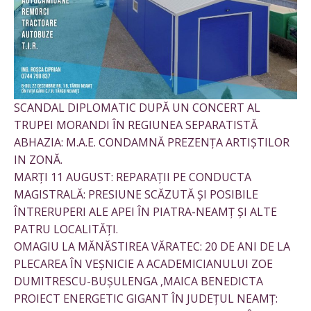
SCANDAL DIPLOMATIC DUPĂ UN CONCERT AL
TRUPEI MORANDI ÎN REGIUNEA SEPARATISTĂ
ABHAZIA: M.A.E. CONDAMNĂ PREZENȚA ARTIȘTILOR
IN ZONĂ.
MARȚI 11 AUGUST: REPARAȚII PE CONDUCTA
MAGISTRALĂ: PRESIUNE SCĂZUTĂ ȘI POSIBILE
ÎNTRERUPERI ALE APEI ÎN PIATRA-NEAMȚ ȘI ALTE
PATRU LOCALITĂȚI.
OMAGIU LA MĂNĂSTIREA VĂRATEC: 20 DE ANI DE LA
PLECAREA ÎN VEȘNICIE A ACADEMICIANULUI ZOE
DUMITRESCU-BUȘULENGA ,MAICA BENEDICTA
PROIECT ENERGETIC GIGANT ÎN JUDEȚUL NEAMȚ: