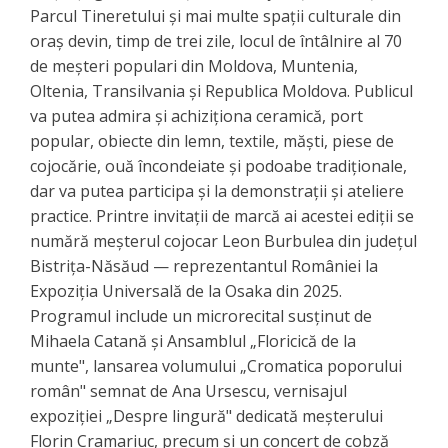
Parcul Tineretului și mai multe spații culturale din
oraș devin, timp de trei zile, locul de întâlnire al 70
de meșteri populari din Moldova, Muntenia,
Oltenia, Transilvania și Republica Moldova. Publicul
va putea admira și achiziționa ceramică, port
popular, obiecte din lemn, textile, măști, piese de
cojocărie, ouă încondeiate și podoabe tradiționale,
dar va putea participa și la demonstrații și ateliere
practice. Printre invitații de marcă ai acestei ediții se
numără meșterul cojocar Leon Burbulea din județul
Bistrița-Năsăud — reprezentantul României la
Expoziția Universală de la Osaka din 2025.
Programul include un microrecital susținut de
Mihaela Catană și Ansamblul „Floricică de la
munte", lansarea volumului „Cromatica poporului
român" semnat de Ana Ursescu, vernisajul
expoziției „Despre lingură" dedicată meșterului
Florin Cramariuc, precum și un concert de cobză