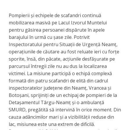
Pompierii și echipele de scafandri continuă
mobilizarea masivă pe Lacul Izvorul Muntelui
pentru găsirea persoanei dispărute în apele
barajului în urmă cu șase zile. Potrivit
Inspectoratului pentru Situații de Urgență Neamț,
operațiunile de căutare au fost reluate ieri cu forțe
sporite, însă, din păcate, acțiunile desfășurate pe
parcursul întregii zile nu au dus la localizarea
victimei. ​La misiune participă o echipă complexă
formată din patru scafandri de elită din cadrul
inspectoratelor județene din Neamț, Vrancea și
Botoșani, sprijiniți de un echipaj de pompieri de la
Detașamentul Târgu-Neamț și o ambulanță
SMURD, pregătită să intervină în orice moment. ​Din
cauza adâncimilor mari și a vizibilității reduse din
lac, misiunea este una extrem de dificilă.