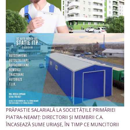
PRĂPASTIE SALARIALĂ LA SOCIETĂȚILE PRIMĂRIEI
PIATRA-NEAMȚ: DIRECTORII ȘI MEMBRII C.A.
ÎNCASEAZĂ SUME URIAȘE, ÎN TIMP CE MUNCITORII