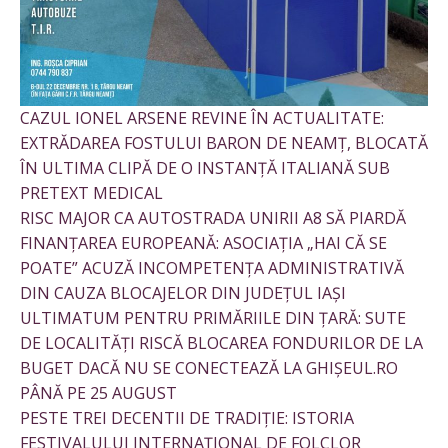
CAZUL IONEL ARSENE REVINE ÎN ACTUALITATE:
EXTRĂDAREA FOSTULUI BARON DE NEAMȚ, BLOCATĂ
ÎN ULTIMA CLIPĂ DE O INSTANȚĂ ITALIANĂ SUB
PRETEXT MEDICAL
RISC MAJOR CA AUTOSTRADA UNIRII A8 SĂ PIARDĂ
FINANȚAREA EUROPEANĂ: ASOCIAȚIA „HAI CĂ SE
POATE” ACUZĂ INCOMPETENȚA ADMINISTRATIVĂ
DIN CAUZA BLOCAJELOR DIN JUDEȚUL IAȘI
ULTIMATUM PENTRU PRIMĂRIILE DIN ȚARĂ: SUTE
DE LOCALITĂȚI RISCĂ BLOCAREA FONDURILOR DE LA
BUGET DACĂ NU SE CONECTEAZĂ LA GHIȘEUL.RO
PÂNĂ PE 25 AUGUST
PESTE TREI DECENTII DE TRADIȚIE: ISTORIA
FESTIVALULUI INTERNAȚIONAL DE FOLCLOR