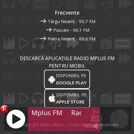
Frecvente
Târgu Neamț - 95.7 FM
Pascani - 90.1 FM
Piatra Neamț - 88.6 FM
DESCARCĂ APLICAȚIILE RADIO MPLUS FM
PENTRU MOBIL
DISPONIBIL PE
GOOGLE PLAY
DISPONIBIL PE
APPLE STORE
Radio Mplus FM
Radio Mplus FM
R
© Copyright Radio Mplus - Toate drepturile rezervate
90%