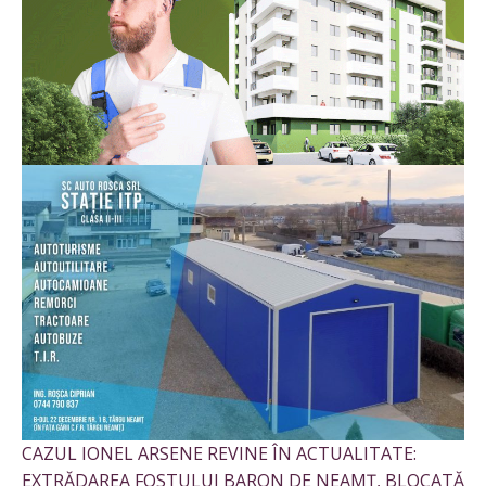
CAZUL IONEL ARSENE REVINE ÎN ACTUALITATE:
EXTRĂDAREA FOSTULUI BARON DE NEAMȚ, BLOCATĂ