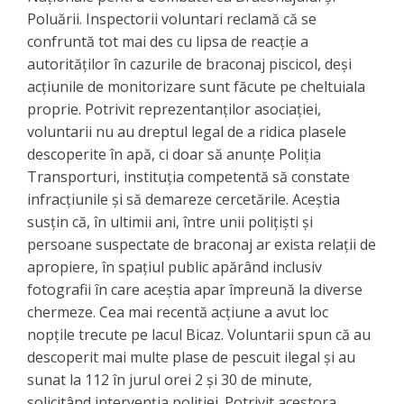
Poluării. Inspectorii voluntari reclamă că se
confruntă tot mai des cu lipsa de reacție a
autorităților în cazurile de braconaj piscicol, deși
acțiunile de monitorizare sunt făcute pe cheltuiala
proprie. Potrivit reprezentanților asociației,
voluntarii nu au dreptul legal de a ridica plasele
descoperite în apă, ci doar să anunțe Poliția
Transporturi, instituția competentă să constate
infracțiunile și să demareze cercetările. Aceștia
susțin că, în ultimii ani, între unii polițiști și
persoane suspectate de braconaj ar exista relații de
apropiere, în spațiul public apărând inclusiv
fotografii în care aceștia apar împreună la diverse
chermeze. Cea mai recentă acțiune a avut loc
nopțile trecute pe lacul Bicaz. Voluntarii spun că au
descoperit mai multe plase de pescuit ilegal și au
sunat la 112 în jurul orei 2 și 30 de minute,
solicitând intervenția poliției. Potrivit acestora,