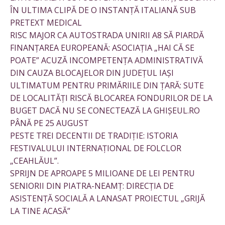
ÎN ULTIMA CLIPĂ DE O INSTANȚĂ ITALIANĂ SUB
PRETEXT MEDICAL
RISC MAJOR CA AUTOSTRADA UNIRII A8 SĂ PIARDĂ
FINANȚAREA EUROPEANĂ: ASOCIAȚIA „HAI CĂ SE
POATE” ACUZĂ INCOMPETENȚA ADMINISTRATIVĂ
DIN CAUZA BLOCAJELOR DIN JUDEȚUL IAȘI
ULTIMATUM PENTRU PRIMĂRIILE DIN ȚARĂ: SUTE
DE LOCALITĂȚI RISCĂ BLOCAREA FONDURILOR DE LA
BUGET DACĂ NU SE CONECTEAZĂ LA GHIȘEUL.RO
PÂNĂ PE 25 AUGUST
PESTE TREI DECENTII DE TRADIȚIE: ISTORIA
FESTIVALULUI INTERNAȚIONAL DE FOLCLOR
„CEAHLĂUL”.
SPRIJN DE APROAPE 5 MILIOANE DE LEI PENTRU
SENIORII DIN PIATRA-NEAMȚ: DIRECȚIA DE
ASISTENȚĂ SOCIALĂ A LANASAT PROIECTUL „GRIJĂ
LA TINE ACASĂ”