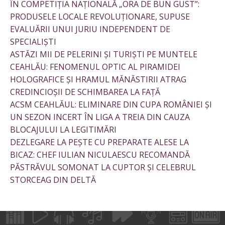
ÎN COMPETIȚIA NAȚIONALĂ „ORA DE BUN GUST”:
PRODUSELE LOCALE REVOLUȚIONARE, SUPUSE
EVALUĂRII UNUI JURIU INDEPENDENT DE
SPECIALIȘTI
ASTĂZI MII DE PELERINI ȘI TURIȘTI PE MUNTELE
CEAHLĂU: FENOMENUL OPTIC AL PIRAMIDEI
HOLOGRAFICE ȘI HRAMUL MĂNĂSTIRII ATRAG
CREDINCIOȘII DE SCHIMBAREA LA FAȚĂ
ACSM CEAHLĂUL: ELIMINARE DIN CUPA ROMÂNIEI ȘI
UN SEZON INCERT ÎN LIGA A TREIA DIN CAUZA
BLOCAJULUI LA LEGITIMĂRI
DEZLEGARE LA PEȘTE CU PREPARATE ALESE LA
BICAZ: CHEF IULIAN NICULAESCU RECOMANDĂ
PĂSTRĂVUL SOMONAT LA CUPTOR ȘI CELEBRUL
STORCEAG DIN DELTĂ