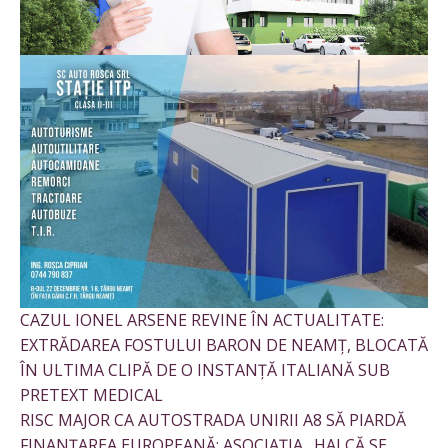
CAZUL IONEL ARSENE REVINE ÎN ACTUALITATE:
EXTRĂDAREA FOSTULUI BARON DE NEAMȚ, BLOCATĂ
ÎN ULTIMA CLIPĂ DE O INSTANȚĂ ITALIANĂ SUB
PRETEXT MEDICAL
RISC MAJOR CA AUTOSTRADA UNIRII A8 SĂ PIARDĂ
FINANȚAREA EUROPEANĂ: ASOCIAȚIA „HAI CĂ SE