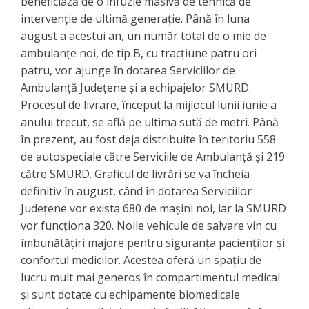
beneficiază de o infuzie masivă de tehnică de
intervenție de ultimă generație. Până în luna
august a acestui an, un număr total de o mie de
ambulanțe noi, de tip B, cu tracțiune patru ori
patru, vor ajunge în dotarea Serviciilor de
Ambulanță Județene și a echipajelor SMURD. ​
Procesul de livrare, început la mijlocul lunii iunie a
anului trecut, se află pe ultima sută de metri. Până
în prezent, au fost deja distribuite în teritoriu 558
de autospeciale către Serviciile de Ambulanță și 219
către SMURD. Graficul de livrări se va încheia
definitiv în august, când în dotarea Serviciilor
Județene vor exista 680 de mașini noi, iar la SMURD
vor funcționa 320. ​Noile vehicule de salvare vin cu
îmbunătățiri majore pentru siguranța pacienților și
confortul medicilor. Acestea oferă un spațiu de
lucru mult mai generos în compartimentul medical
și sunt dotate cu echipamente biomedicale