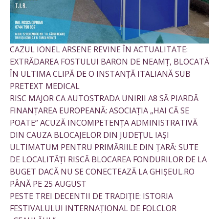
CAZUL IONEL ARSENE REVINE ÎN ACTUALITATE:
EXTRĂDAREA FOSTULUI BARON DE NEAMȚ, BLOCATĂ
ÎN ULTIMA CLIPĂ DE O INSTANȚĂ ITALIANĂ SUB
PRETEXT MEDICAL
RISC MAJOR CA AUTOSTRADA UNIRII A8 SĂ PIARDĂ
FINANȚAREA EUROPEANĂ: ASOCIAȚIA „HAI CĂ SE
POATE” ACUZĂ INCOMPETENȚA ADMINISTRATIVĂ
DIN CAUZA BLOCAJELOR DIN JUDEȚUL IAȘI
ULTIMATUM PENTRU PRIMĂRIILE DIN ȚARĂ: SUTE
DE LOCALITĂȚI RISCĂ BLOCAREA FONDURILOR DE LA
BUGET DACĂ NU SE CONECTEAZĂ LA GHIȘEUL.RO
PÂNĂ PE 25 AUGUST
PESTE TREI DECENTII DE TRADIȚIE: ISTORIA
FESTIVALULUI INTERNAȚIONAL DE FOLCLOR