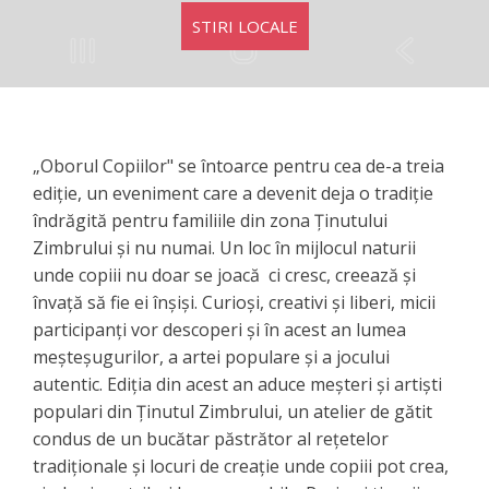
STIRI LOCALE
„Oborul Copiilor" se întoarce pentru cea de-a treia
ediție, un eveniment care a devenit deja o tradiție
îndrăgită pentru familiile din zona Ținutului
Zimbrului și nu numai. Un loc în mijlocul naturii
unde copiii nu doar se joacă ci cresc, creează și
învață să fie ei înșiși. Curioși, creativi și liberi, micii
participanți vor descoperi și în acest an lumea
meșteșugurilor, a artei populare și a jocului
autentic. Ediția din acest an aduce meșteri și artiști
populari din Ținutul Zimbrului, un atelier de gătit
condus de un bucătar păstrător al rețetelor
tradiționale și locuri de creație unde copiii pot crea,