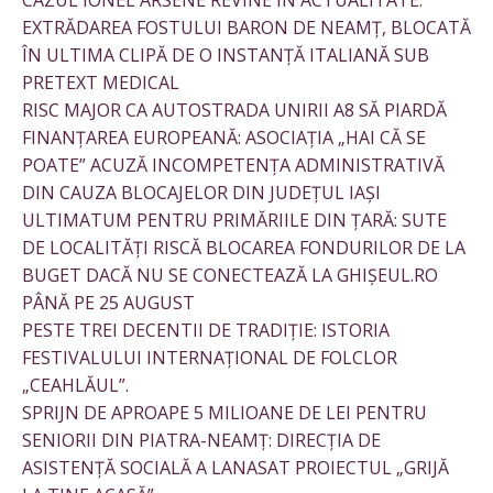
CAZUL IONEL ARSENE REVINE ÎN ACTUALITATE:
EXTRĂDAREA FOSTULUI BARON DE NEAMȚ, BLOCATĂ
ÎN ULTIMA CLIPĂ DE O INSTANȚĂ ITALIANĂ SUB
PRETEXT MEDICAL
RISC MAJOR CA AUTOSTRADA UNIRII A8 SĂ PIARDĂ
FINANȚAREA EUROPEANĂ: ASOCIAȚIA „HAI CĂ SE
POATE” ACUZĂ INCOMPETENȚA ADMINISTRATIVĂ
DIN CAUZA BLOCAJELOR DIN JUDEȚUL IAȘI
ULTIMATUM PENTRU PRIMĂRIILE DIN ȚARĂ: SUTE
DE LOCALITĂȚI RISCĂ BLOCAREA FONDURILOR DE LA
BUGET DACĂ NU SE CONECTEAZĂ LA GHIȘEUL.RO
PÂNĂ PE 25 AUGUST
PESTE TREI DECENTII DE TRADIȚIE: ISTORIA
FESTIVALULUI INTERNAȚIONAL DE FOLCLOR
„CEAHLĂUL”.
SPRIJN DE APROAPE 5 MILIOANE DE LEI PENTRU
SENIORII DIN PIATRA-NEAMȚ: DIRECȚIA DE
ASISTENȚĂ SOCIALĂ A LANASAT PROIECTUL „GRIJĂ