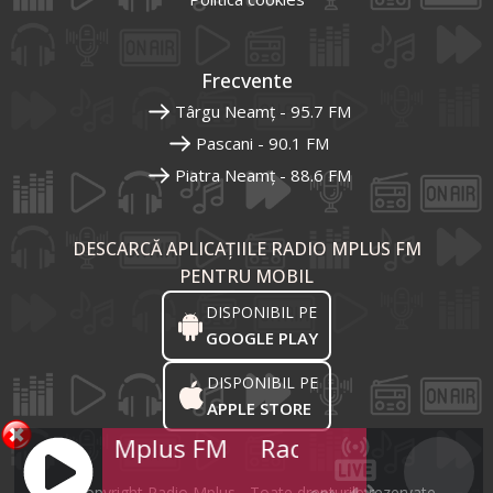
Frecvente
Târgu Neamț - 95.7 FM
Pascani - 90.1 FM
Piatra Neamț - 88.6 FM
DESCARCĂ APLICAȚIILE RADIO MPLUS FM
PENTRU MOBIL
DISPONIBIL PE
GOOGLE PLAY
DISPONIBIL PE
APPLE STORE
Radio Mplus FM
Radio Mplus FM
R
© Copyright Radio Mplus - Toate drepturile rezervate