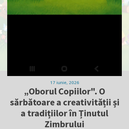
17 iunie, 2026
„Oborul Copiilor". O
sărbătoare a creativității și
a tradițiilor în Ținutul
Zimbrului