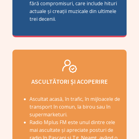
fără compromisuri, care include hituri
actuale și creații muzicale din ultimele
trei decenii.
ASCULTĂTORI ȘI ACOPERIRE
Ascultat acasă, în trafic, în mijloacele de
transport în comun, la birou sau în
supermarketuri.
Radio Mplus FM este unul dintre cele
mai ascultate și apreciate posturi de
radio în Pașcani și Tg. Neamț, având o