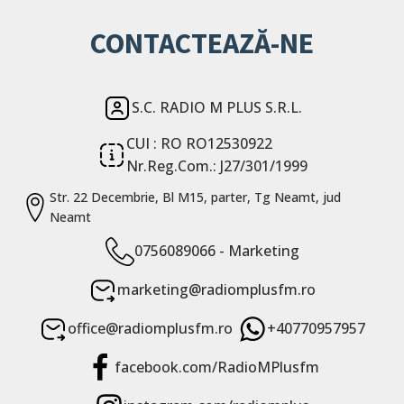
CONTACTEAZĂ-NE
S.C. RADIO M PLUS S.R.L.
CUI : RO RO12530922
Nr.Reg.Com.: J27/301/1999
Str. 22 Decembrie, Bl M15, parter, Tg Neamt, jud
Neamt
0756089066 - Marketing
marketing@radiomplusfm.ro
office@radiomplusfm.ro
+40770957957
facebook.com/RadioMPlusfm