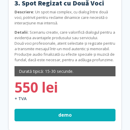
3. Spot Regizat cu Două Voci
Descriere:
Un spot mai complex, cu dialog între două
voci, potrivit pentru reclame dinamice care necesită o
interacțiune mai intensă.
Detalii:
Scenariu creativ, care valorifică dialogul pentru a
evidenția avantajele produsului sau serviciului.
Două voci profesionale, atent selectate și regizate pentru
a transmite mesajul într-un mod autentic și memorabil.
Producție audio finalizată cu efecte speciale și muzică de
fundal, dacă este necesar, pentru a adăuga profunzime.
Durată tipică: 15-30 secunde.
550 lei
+ TVA
demo