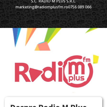
S.C. RADIO M PLUS S.R.L.
marketing@radiomplusfm.ro
0756 089 066