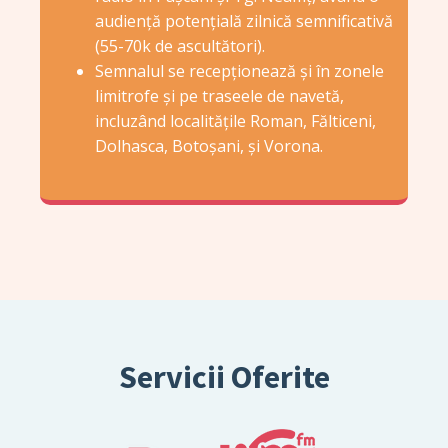
audiență potențială zilnică semnificativă
(55-70k de ascultători).
Semnalul se recepționează și în zonele
limitrofe și pe traseele de navetă,
incluzând localitățile Roman, Fălticeni,
Dolhasca, Botoșani, și Vorona.
Servicii Oferite