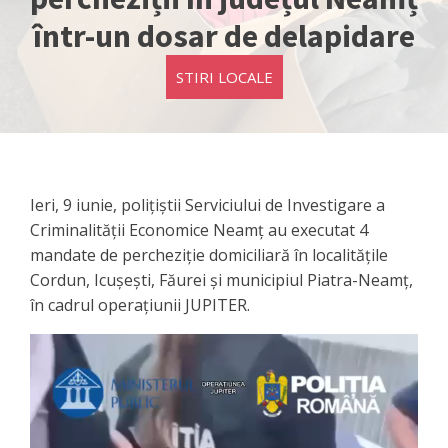
într-un dosar de delapidare
STIRI LOCALE
Ieri, 9 iunie, polițiștii Serviciului de Investigare a
Criminalității Economice Neamț au executat 4
mandate de percheziție domiciliară în localitățile
Cordun, Icușești, Făurei și municipiul Piatra-Neamț,
în cadrul operațiunii JUPITER.
Player
video