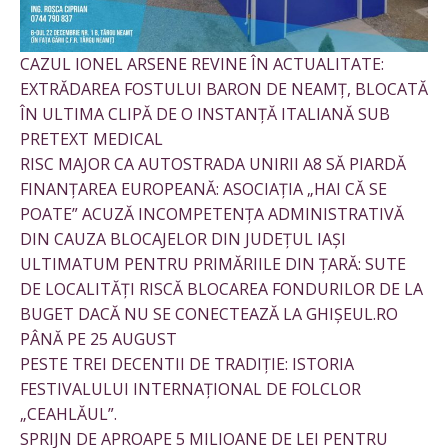
CAZUL IONEL ARSENE REVINE ÎN ACTUALITATE:
EXTRĂDAREA FOSTULUI BARON DE NEAMȚ, BLOCATĂ
ÎN ULTIMA CLIPĂ DE O INSTANȚĂ ITALIANĂ SUB
PRETEXT MEDICAL
RISC MAJOR CA AUTOSTRADA UNIRII A8 SĂ PIARDĂ
FINANȚAREA EUROPEANĂ: ASOCIAȚIA „HAI CĂ SE
POATE” ACUZĂ INCOMPETENȚA ADMINISTRATIVĂ
DIN CAUZA BLOCAJELOR DIN JUDEȚUL IAȘI
ULTIMATUM PENTRU PRIMĂRIILE DIN ȚARĂ: SUTE
DE LOCALITĂȚI RISCĂ BLOCAREA FONDURILOR DE LA
BUGET DACĂ NU SE CONECTEAZĂ LA GHIȘEUL.RO
PÂNĂ PE 25 AUGUST
PESTE TREI DECENTII DE TRADIȚIE: ISTORIA
FESTIVALULUI INTERNAȚIONAL DE FOLCLOR
„CEAHLĂUL”.
SPRIJN DE APROAPE 5 MILIOANE DE LEI PENTRU