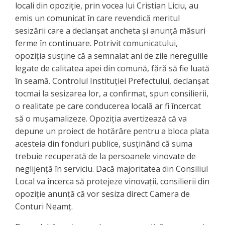
locali din opoziție, prin vocea lui Cristian Liciu, au
emis un comunicat în care revendică meritul
sesizării care a declanșat ancheta și anunță măsuri
ferme în continuare. Potrivit comunicatului,
opoziția susține că a semnalat ani de zile neregulile
legate de calitatea apei din comună, fără să fie luată
în seamă. Controlul Instituției Prefectului, declanșat
tocmai la sesizarea lor, a confirmat, spun consilierii,
o realitate pe care conducerea locală ar fi încercat
să o mușamalizeze. Opoziția avertizează că va
depune un proiect de hotărâre pentru a bloca plata
acesteia din fonduri publice, susținând că suma
trebuie recuperată de la persoanele vinovate de
neglijență în serviciu. Dacă majoritatea din Consiliul
Local va încerca să protejeze vinovații, consilierii din
opoziție anunță că vor sesiza direct Camera de
Conturi Neamț.