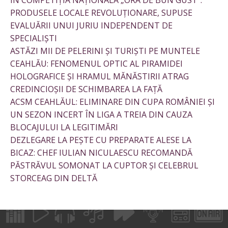
ÎN COMPETIȚIA NAȚIONALĂ „ORA DE BUN GUST”:
PRODUSELE LOCALE REVOLUȚIONARE, SUPUSE
EVALUĂRII UNUI JURIU INDEPENDENT DE
SPECIALIȘTI
ASTĂZI MII DE PELERINI ȘI TURIȘTI PE MUNTELE
CEAHLĂU: FENOMENUL OPTIC AL PIRAMIDEI
HOLOGRAFICE ȘI HRAMUL MĂNĂSTIRII ATRAG
CREDINCIOȘII DE SCHIMBAREA LA FAȚĂ
ACSM CEAHLĂUL: ELIMINARE DIN CUPA ROMÂNIEI ȘI
UN SEZON INCERT ÎN LIGA A TREIA DIN CAUZA
BLOCAJULUI LA LEGITIMĂRI
DEZLEGARE LA PEȘTE CU PREPARATE ALESE LA
BICAZ: CHEF IULIAN NICULAESCU RECOMANDĂ
PĂSTRĂVUL SOMONAT LA CUPTOR ȘI CELEBRUL
STORCEAG DIN DELTĂ