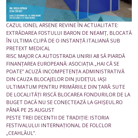
CAZUL IONEL ARSENE REVINE ÎN ACTUALITATE:
EXTRĂDAREA FOSTULUI BARON DE NEAMȚ, BLOCATĂ
ÎN ULTIMA CLIPĂ DE O INSTANȚĂ ITALIANĂ SUB
PRETEXT MEDICAL
RISC MAJOR CA AUTOSTRADA UNIRII A8 SĂ PIARDĂ
FINANȚAREA EUROPEANĂ: ASOCIAȚIA „HAI CĂ SE
POATE” ACUZĂ INCOMPETENȚA ADMINISTRATIVĂ
DIN CAUZA BLOCAJELOR DIN JUDEȚUL IAȘI
ULTIMATUM PENTRU PRIMĂRIILE DIN ȚARĂ: SUTE
DE LOCALITĂȚI RISCĂ BLOCAREA FONDURILOR DE LA
BUGET DACĂ NU SE CONECTEAZĂ LA GHIȘEUL.RO
PÂNĂ PE 25 AUGUST
PESTE TREI DECENTII DE TRADIȚIE: ISTORIA
FESTIVALULUI INTERNAȚIONAL DE FOLCLOR
„CEAHLĂUL”.