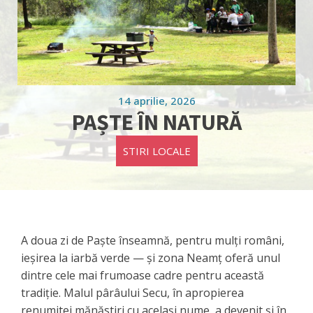
14 aprilie, 2026
PAȘTE ÎN NATURĂ
STIRI LOCALE
A doua zi de Paște înseamnă, pentru mulți români,
ieșirea la iarbă verde — și zona Neamț oferă unul
dintre cele mai frumoase cadre pentru această
tradiție. Malul pârâului Secu, în apropierea
renumitei mănăstiri cu același nume, a devenit și în