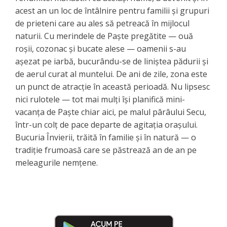
acest an un loc de întâlnire pentru familii și grupuri
de prieteni care au ales să petreacă în mijlocul
naturii. Cu merindele de Paște pregătite — ouă
roșii, cozonac și bucate alese — oamenii s-au
așezat pe iarbă, bucurându-se de liniștea pădurii și
de aerul curat al muntelui. De ani de zile, zona este
un punct de atracție în această perioadă. Nu lipsesc
nici rulotele — tot mai mulți își planifică mini-
vacanța de Paște chiar aici, pe malul pârâului Secu,
într-un colț de pace departe de agitația orașului.
Bucuria Învierii, trăită în familie și în natură — o
tradiție frumoasă care se păstrează an de an pe
meleagurile nemțene.