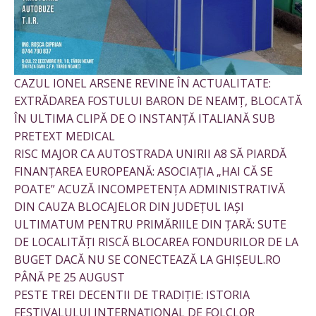
CAZUL IONEL ARSENE REVINE ÎN ACTUALITATE:
EXTRĂDAREA FOSTULUI BARON DE NEAMȚ, BLOCATĂ
ÎN ULTIMA CLIPĂ DE O INSTANȚĂ ITALIANĂ SUB
PRETEXT MEDICAL
RISC MAJOR CA AUTOSTRADA UNIRII A8 SĂ PIARDĂ
FINANȚAREA EUROPEANĂ: ASOCIAȚIA „HAI CĂ SE
POATE” ACUZĂ INCOMPETENȚA ADMINISTRATIVĂ
DIN CAUZA BLOCAJELOR DIN JUDEȚUL IAȘI
ULTIMATUM PENTRU PRIMĂRIILE DIN ȚARĂ: SUTE
DE LOCALITĂȚI RISCĂ BLOCAREA FONDURILOR DE LA
BUGET DACĂ NU SE CONECTEAZĂ LA GHIȘEUL.RO
PÂNĂ PE 25 AUGUST
PESTE TREI DECENTII DE TRADIȚIE: ISTORIA
FESTIVALULUI INTERNAȚIONAL DE FOLCLOR