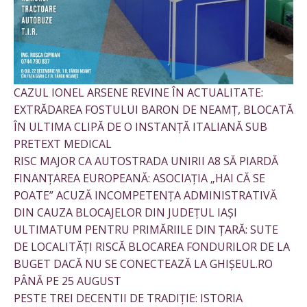
CAZUL IONEL ARSENE REVINE ÎN ACTUALITATE:
EXTRĂDAREA FOSTULUI BARON DE NEAMȚ, BLOCATĂ
ÎN ULTIMA CLIPĂ DE O INSTANȚĂ ITALIANĂ SUB
PRETEXT MEDICAL
RISC MAJOR CA AUTOSTRADA UNIRII A8 SĂ PIARDĂ
FINANȚAREA EUROPEANĂ: ASOCIAȚIA „HAI CĂ SE
POATE” ACUZĂ INCOMPETENȚA ADMINISTRATIVĂ
DIN CAUZA BLOCAJELOR DIN JUDEȚUL IAȘI
ULTIMATUM PENTRU PRIMĂRIILE DIN ȚARĂ: SUTE
DE LOCALITĂȚI RISCĂ BLOCAREA FONDURILOR DE LA
BUGET DACĂ NU SE CONECTEAZĂ LA GHIȘEUL.RO
PÂNĂ PE 25 AUGUST
PESTE TREI DECENTII DE TRADIȚIE: ISTORIA