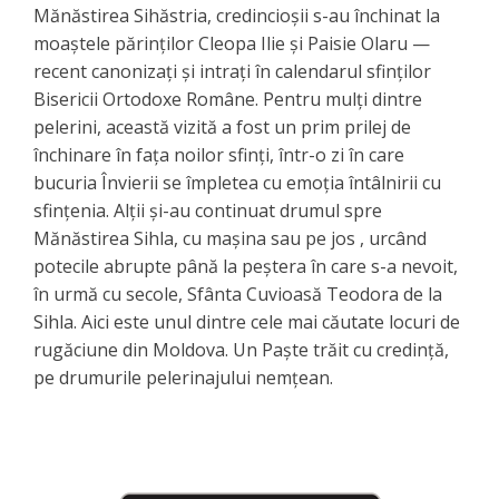
Mănăstirea Sihăstria, credincioșii s-au închinat la
moaștele părinților Cleopa Ilie și Paisie Olaru —
recent canonizați și intrați în calendarul sfinților
Bisericii Ortodoxe Române. Pentru mulți dintre
pelerini, această vizită a fost un prim prilej de
închinare în fața noilor sfinți, într-o zi în care
bucuria Învierii se împletea cu emoția întâlnirii cu
sfințenia. Alții și-au continuat drumul spre
Mănăstirea Sihla, cu mașina sau pe jos , urcând
potecile abrupte până la peștera în care s-a nevoit,
în urmă cu secole, Sfânta Cuvioasă Teodora de la
Sihla. Aici este unul dintre cele mai căutate locuri de
rugăciune din Moldova. Un Paște trăit cu credință,
pe drumurile pelerinajului nemțean.