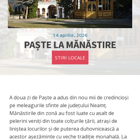
14 aprilie, 2026
PAȘTE LA MĂNĂSTIRE
STIRI LOCALE
A doua zi de Paște a adus din nou mii de credincioși
pe meleagurile sfinte ale județului Neamț.
Mănăstirile din zonă au fost luate cu asalt de
pelerini veniți din toate colțurile țării, atrași de
liniștea locurilor și de puterea duhovnicească a
acestor așezăminte cu veche tradiție monahală. La