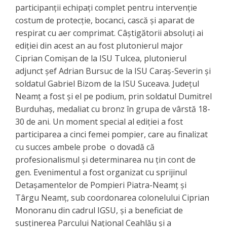
participanții echipați complet pentru intervenție
costum de protecție, bocanci, cască și aparat de
respirat cu aer comprimat. Câștigătorii absoluți ai
ediției din acest an au fost plutonierul major
Ciprian Comișan de la ISU Tulcea, plutonierul
adjunct șef Adrian Bursuc de la ISU Caraș-Severin și
soldatul Gabriel Bizom de la ISU Suceava. Județul
Neamț a fost și el pe podium, prin soldatul Dumitrel
Burduhaș, medaliat cu bronz în grupa de vârstă 18-
30 de ani. Un moment special al ediției a fost
participarea a cinci femei pompier, care au finalizat
cu succes ambele probe o dovadă că
profesionalismul și determinarea nu țin cont de
gen. Evenimentul a fost organizat cu sprijinul
Detașamentelor de Pompieri Piatra-Neamț și
Târgu Neamț, sub coordonarea colonelului Ciprian
Monoranu din cadrul IGSU, și a beneficiat de
susținerea Parcului Național Ceahlău și a