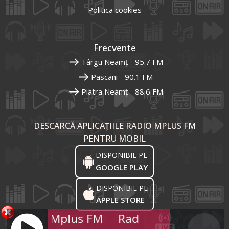
Politica cookies
Frecvente
Târgu Neamț - 95.7 FM
Pascani - 90.1 FM
Piatra Neamț - 88.6 FM
DESCARCĂ APLICAȚIILE RADIO MPLUS FM
PENTRU MOBIL
DISPONIBIL PE
GOOGLE PLAY
DISPONIBIL PE
APPLE STORE
Radio Mplus FM
Radio Mplus FM
Ra