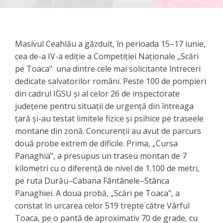
Masivul Ceahlău a găzduit, în perioada 15–17 iunie,
cea de-a IV-a ediție a Competiției Naționale „Scări
pe Toaca" una dintre cele mai solicitante întreceri
dedicate salvatorilor români. Peste 100 de pompieri
din cadrul IGSU și al celor 26 de inspectorate
județene pentru situații de urgență din întreaga
țară și-au testat limitele fizice și psihice pe traseele
montane din zonă. Concurenții au avut de parcurs
două probe extrem de dificile. Prima, „Cursa
Panaghia", a presupus un traseu montan de 7
kilometri cu o diferență de nivel de 1.100 de metri,
pe ruta Durău–Cabana Fântânele–Stânca
Panaghiei. A doua probă, „Scări pe Toaca", a
constat în urcarea celor 519 trepte către Vârful
Toaca, pe o pantă de aproximativ 70 de grade, cu