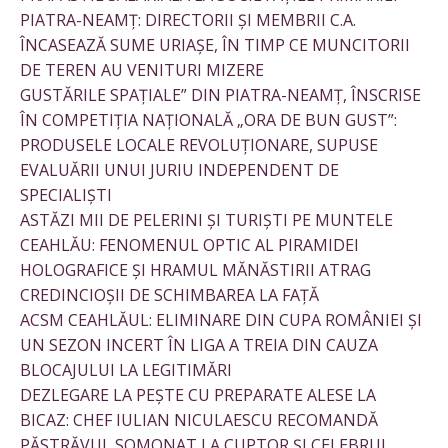
PIATRA-NEAMȚ: DIRECTORII ȘI MEMBRII C.A.
ÎNCASEAZĂ SUME URIAȘE, ÎN TIMP CE MUNCITORII
DE TEREN AU VENITURI MIZERE
GUSTĂRILE SPAȚIALE” DIN PIATRA-NEAMȚ, ÎNSCRISE
ÎN COMPETIȚIA NAȚIONALĂ „ORA DE BUN GUST”:
PRODUSELE LOCALE REVOLUȚIONARE, SUPUSE
EVALUĂRII UNUI JURIU INDEPENDENT DE
SPECIALIȘTI
ASTĂZI MII DE PELERINI ȘI TURIȘTI PE MUNTELE
CEAHLĂU: FENOMENUL OPTIC AL PIRAMIDEI
HOLOGRAFICE ȘI HRAMUL MĂNĂSTIRII ATRAG
CREDINCIOȘII DE SCHIMBAREA LA FAȚĂ
ACSM CEAHLĂUL: ELIMINARE DIN CUPA ROMÂNIEI ȘI
UN SEZON INCERT ÎN LIGA A TREIA DIN CAUZA
BLOCAJULUI LA LEGITIMĂRI
DEZLEGARE LA PEȘTE CU PREPARATE ALESE LA
BICAZ: CHEF IULIAN NICULAESCU RECOMANDĂ
PĂSTRĂVUL SOMONAT LA CUPTOR ȘI CELEBRUL