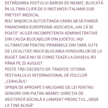
EXTRĂDAREA FOSTULUI BARON DE NEAMȚ, BLOCATĂ
ÎN ULTIMA CLIPĂ DE O INSTANȚĂ ITALIANĂ SUB
PRETEXT MEDICAL
RISC MAJOR CA AUTOSTRADA UNIRII A8 SĂ PIARDĂ
FINANȚAREA EUROPEANĂ: ASOCIAȚIA „HAI CĂ SE
POATE” ACUZĂ INCOMPETENȚA ADMINISTRATIVĂ
DIN CAUZA BLOCAJELOR DIN JUDEȚUL IAȘI
ULTIMATUM PENTRU PRIMĂRIILE DIN ȚARĂ: SUTE
DE LOCALITĂȚI RISCĂ BLOCAREA FONDURILOR DE LA
BUGET DACĂ NU SE CONECTEAZĂ LA GHIȘEUL.RO
PÂNĂ PE 25 AUGUST
PESTE TREI DECENTII DE TRADIȚIE: ISTORIA
FESTIVALULUI INTERNAȚIONAL DE FOLCLOR
„CEAHLĂUL”.
SPRIJN DE APROAPE 5 MILIOANE DE LEI PENTRU
SENIORII DIN PIATRA-NEAMȚ: DIRECȚIA DE
ASISTENȚĂ SOCIALĂ A LANASAT PROIECTUL „GRIJĂ
LA TINE ACASĂ”