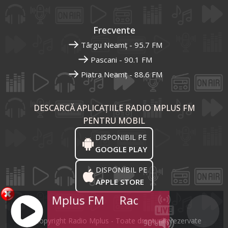
Frecvente
Târgu Neamț - 95.7 FM
Pascani - 90.1 FM
Piatra Neamț - 88.6 FM
DESCARCĂ APLICAȚIILE RADIO MPLUS FM
PENTRU MOBIL
DISPONIBIL PE
GOOGLE PLAY
DISPONIBIL PE
APPLE STORE
Radio Mplus FM
Radio Mplus FM
R
© Copyright Radio Mplus - Toate drepturile rezervate
90%