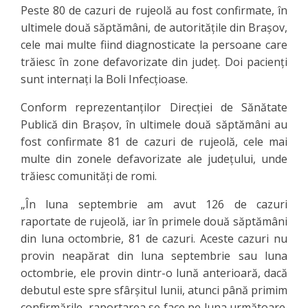
Peste 80 de cazuri de rujeolă au fost confirmate, în
ultimele două săptămâni, de autorităţile din Braşov,
cele mai multe fiind diagnosticate la persoane care
trăiesc în zone defavorizate din judeţ. Doi pacienţi
sunt internaţi la Boli Infecţioase.
Conform reprezentanţilor Direcţiei de Sănătate
Publică din Braşov, în ultimele două săptămâni au
fost confirmate 81 de cazuri de rujeolă, cele mai
multe din zonele defavorizate ale judeţului, unde
trăiesc comunităţi de romi.
„În luna septembrie am avut 126 de cazuri
raportate de rujeolă, iar în primele două săptămâni
din luna octombrie, 81 de cazuri. Aceste cazuri nu
provin neapărat din luna septembrie sau luna
octombrie, ele provin dintr-o lună anterioară, dacă
debutul este spre sfârşitul lunii, atunci până primim
confirmările, raportarea se face pe luna următoare.