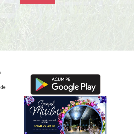
ă
 de