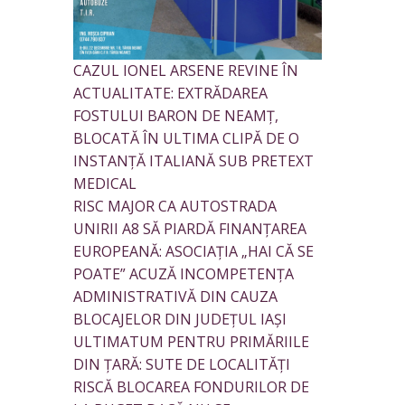
CAZUL IONEL ARSENE REVINE ÎN
ACTUALITATE: EXTRĂDAREA
FOSTULUI BARON DE NEAMȚ,
BLOCATĂ ÎN ULTIMA CLIPĂ DE O
INSTANȚĂ ITALIANĂ SUB PRETEXT
MEDICAL
RISC MAJOR CA AUTOSTRADA
UNIRII A8 SĂ PIARDĂ FINANȚAREA
EUROPEANĂ: ASOCIAȚIA „HAI CĂ SE
POATE” ACUZĂ INCOMPETENȚA
ADMINISTRATIVĂ DIN CAUZA
BLOCAJELOR DIN JUDEȚUL IAȘI
ULTIMATUM PENTRU PRIMĂRIILE
DIN ȚARĂ: SUTE DE LOCALITĂȚI
RISCĂ BLOCAREA FONDURILOR DE