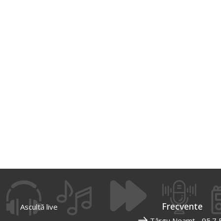
Frecvente
Ascultă live
Târgu Neamț - 95.7