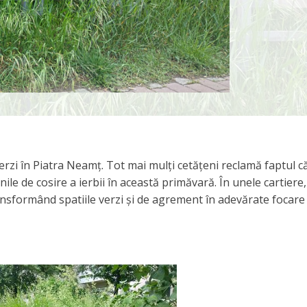
rzi în Piatra Neamț. Tot mai mulți cetățeni reclamă faptul c
ile de cosire a ierbii în această primăvară. În unele cartiere,
ansformând spatiile verzi și de agrement în adevărate focare