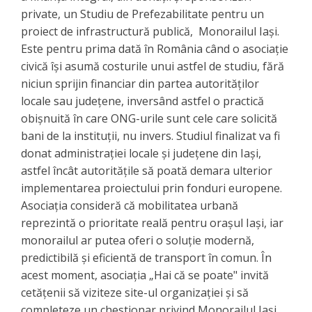
private, un Studiu de Prefezabilitate pentru un
proiect de infrastructură publică, Monorailul Iași.
Este pentru prima dată în România când o asociație
civică își asumă costurile unui astfel de studiu, fără
niciun sprijin financiar din partea autorităților
locale sau județene, inversând astfel o practică
obișnuită în care ONG-urile sunt cele care solicită
bani de la instituții, nu invers. Studiul finalizat va fi
donat administrației locale și județene din Iași,
astfel încât autoritățile să poată demara ulterior
implementarea proiectului prin fonduri europene.
Asociația consideră că mobilitatea urbană
reprezintă o prioritate reală pentru orașul Iași, iar
monorailul ar putea oferi o soluție modernă,
predictibilă și eficientă de transport în comun. În
acest moment, asociația „Hai că se poate" invită
cetățenii să viziteze site-ul organizației și să
completeze un chestionar privind Monorailul Iași,