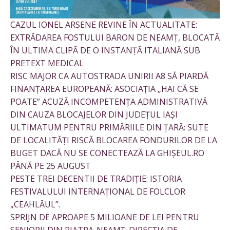
CAZUL IONEL ARSENE REVINE ÎN ACTUALITATE:
EXTRĂDAREA FOSTULUI BARON DE NEAMȚ, BLOCATĂ
ÎN ULTIMA CLIPĂ DE O INSTANȚĂ ITALIANĂ SUB
PRETEXT MEDICAL
RISC MAJOR CA AUTOSTRADA UNIRII A8 SĂ PIARDĂ
FINANȚAREA EUROPEANĂ: ASOCIAȚIA „HAI CĂ SE
POATE” ACUZĂ INCOMPETENȚA ADMINISTRATIVĂ
DIN CAUZA BLOCAJELOR DIN JUDEȚUL IAȘI
ULTIMATUM PENTRU PRIMĂRIILE DIN ȚARĂ: SUTE
DE LOCALITĂȚI RISCĂ BLOCAREA FONDURILOR DE LA
BUGET DACĂ NU SE CONECTEAZĂ LA GHIȘEUL.RO
PÂNĂ PE 25 AUGUST
PESTE TREI DECENTII DE TRADIȚIE: ISTORIA
FESTIVALULUI INTERNAȚIONAL DE FOLCLOR
„CEAHLĂUL”.
SPRIJN DE APROAPE 5 MILIOANE DE LEI PENTRU