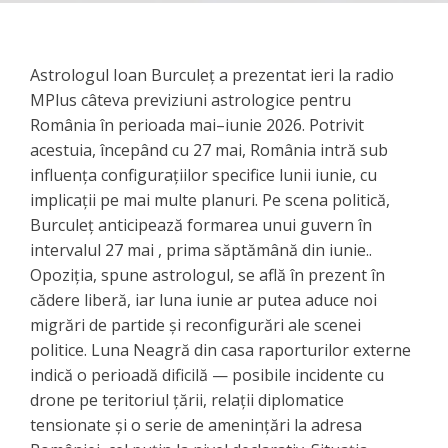
Astrologul Ioan Burculeț a prezentat ieri la radio
MPlus câteva previziuni astrologice pentru
România în perioada mai–iunie 2026. Potrivit
acestuia, începând cu 27 mai, România intră sub
influența configurațiilor specifice lunii iunie, cu
implicații pe mai multe planuri. Pe scena politică,
Burculeț anticipează formarea unui guvern în
intervalul 27 mai , prima săptămână din iunie..
Opoziția, spune astrologul, se află în prezent în
cădere liberă, iar luna iunie ar putea aduce noi
migrări de partide și reconfigurări ale scenei
politice. Luna Neagră din casa raporturilor externe
indică o perioadă dificilă — posibile incidente cu
drone pe teritoriul țării, relații diplomatice
tensionate și o serie de amenințări la adresa