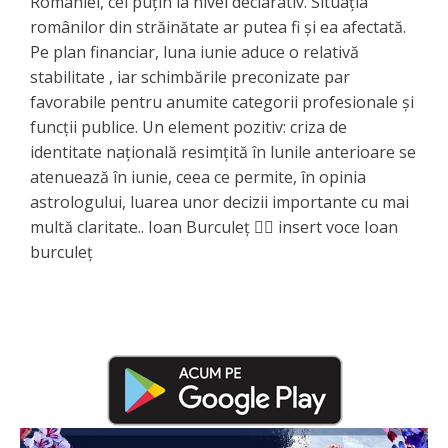
României, cel puțin la nivel declarativ. Situația
românilor din străinătate ar putea fi și ea afectată.
Pe plan financiar, luna iunie aduce o relativă
stabilitate , iar schimbările preconizate par
favorabile pentru anumite categorii profesionale și
funcții publice. Un element pozitiv: criza de
identitate națională resimțită în lunile anterioare se
atenuează în iunie, ceea ce permite, în opinia
astrologului, luarea unor decizii importante cu mai
multă claritate.. Ioan Burculeț 👉🏻 insert voce Ioan
burculeț