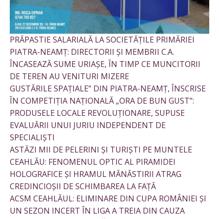
PRĂPASTIE SALARIALĂ LA SOCIETĂȚILE PRIMĂRIEI
PIATRA-NEAMȚ: DIRECTORII ȘI MEMBRII C.A.
ÎNCASEAZĂ SUME URIAȘE, ÎN TIMP CE MUNCITORII
DE TEREN AU VENITURI MIZERE
GUSTĂRILE SPAȚIALE” DIN PIATRA-NEAMȚ, ÎNSCRISE
ÎN COMPETIȚIA NAȚIONALĂ „ORA DE BUN GUST”:
PRODUSELE LOCALE REVOLUȚIONARE, SUPUSE
EVALUĂRII UNUI JURIU INDEPENDENT DE
SPECIALIȘTI
ASTĂZI MII DE PELERINI ȘI TURIȘTI PE MUNTELE
CEAHLĂU: FENOMENUL OPTIC AL PIRAMIDEI
HOLOGRAFICE ȘI HRAMUL MĂNĂSTIRII ATRAG
CREDINCIOȘII DE SCHIMBAREA LA FAȚĂ
ACSM CEAHLĂUL: ELIMINARE DIN CUPA ROMÂNIEI ȘI
UN SEZON INCERT ÎN LIGA A TREIA DIN CAUZA