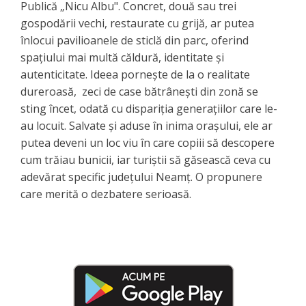
Publică „Nicu Albu". Concret, două sau trei
gospodării vechi, restaurate cu grijă, ar putea
înlocui pavilioanele de sticlă din parc, oferind
spațiului mai multă căldură, identitate și
autenticitate. Ideea pornește de la o realitate
dureroasă, zeci de case bătrânești din zonă se
sting încet, odată cu dispariția generațiilor care le-
au locuit. Salvate și aduse în inima orașului, ele ar
putea deveni un loc viu în care copiii să descopere
cum trăiau bunicii, iar turiștii să găsească ceva cu
adevărat specific județului Neamț. O propunere
care merită o dezbatere serioasă.