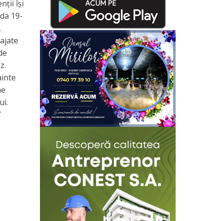
ții își
ada 19-
,
najate
de
.​
ainte
ne
ui.
”