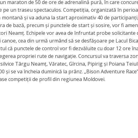
n maraton de 50 de ore de adrenalină pură, în care concuren
ntare pe un traseu spectaculos. Competiția, organizată în perio
montană și va aduna la start aproximativ 40 de participanți
a de bază, precum și punctele de start și sosire, vor fi ame
tori Neamț. ​Echipele vor avea de înfruntat probe solicitante 
i canoe, cea din urmă urmând să se desfășoare pe Lacul Bicaz
tul că punctele de control vor fi dezvăluite cu doar 12 ore în
 alegerea propriei rute de navigație. Concursul va traversa zo
silvice Târgu Neamț, Văratec, Gîrcina, Pipirig și Poiana Teiul
:00 și se va încheia duminică la prânz. „Bison Adventure Race
se competiții de profil din regiunea Moldovei.