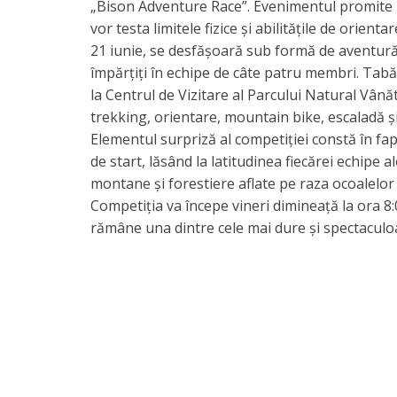
„Bison Adventure Race”. Evenimentul promite u
vor testa limitele fizice și abilitățile de orie
21 iunie, se desfășoară sub formă de aventură 
împărțiți în echipe de câte patru membri. Tabăr
la Centrul de Vizitare al Parcului Natural Vână
trekking, orientare, mountain bike, escaladă ș
Elementul surpriză al competiției constă în fap
de start, lăsând la latitudinea fiecărei echipe
montane și forestiere aflate pe raza ocoalelor 
Competiția va începe vineri dimineață la ora 8
rămâne una dintre cele mai dure și spectaculoa