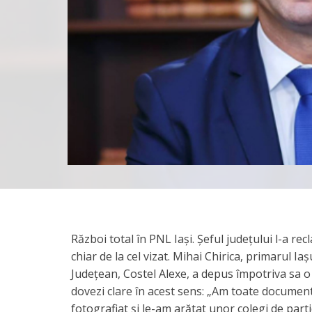
Război total în PNL Iași. Șeful județului l-a r
chiar de la cel vizat. Mihai Chirica, primarul Ia
Județean, Costel Alexe, a depus împotriva sa o 
dovezi clare în acest sens: „Am toate document
fotografiat și le-am arătat unor colegi de parti