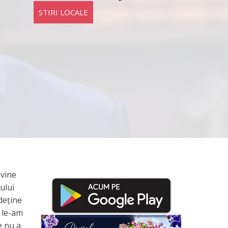
STIRI LOCALE
 vine
iului
deține
, le-am
e nu a