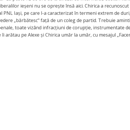
 liberalilor ieșeni nu se oprește însă aici. Chirica a recunoscut 
 PNL Iași, pe care l-a caracterizat în termeni extrem de duri
vedere „bărbătesc" față de un coleg de partid. Trebuie aminti
 penale, toate vizând infracțiuni de corupție, instrumentate 
le îi arătau pe Alexe și Chirica umăr la umăr, cu mesajul „Fac