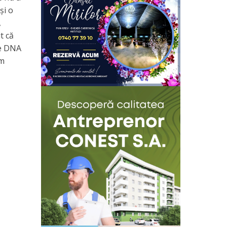
și o
,
t că
de DNA
em