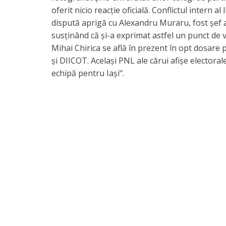
oferit nicio reacție oficială. Conflictul intern al
dispută aprigă cu Alexandru Muraru, fost șef al
susținând că și-a exprimat astfel un punct de 
Mihai Chirica se află în prezent în opt dosare
și DIICOT. Același PNL ale cărui afișe electora
echipă pentru Iași".