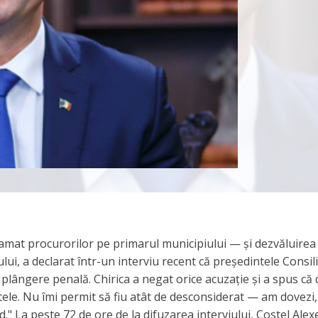
eclamat procurorilor pe primarul municipiului — și dezvăluirea
șului, a declarat într-un interviu recent că președintele Consil
plângere penală. Chirica a negat orice acuzație și a spus că 
ele. Nu îmi permit să fiu atât de desconsiderat — am dovezi
d." La peste 72 de ore de la difuzarea interviului, Costel Alex