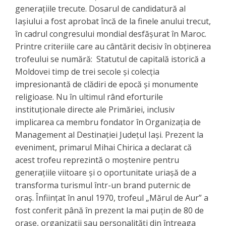
generațiile trecute. ​Dosarul de candidatură al
Iașiului a fost aprobat încă de la finele anului trecut,
în cadrul congresului mondial desfășurat în Maroc.
Printre criteriile care au cântărit decisiv în obținerea
trofeului se numără: ​ Statutul de capitală istorică a
Moldovei timp de trei secole și colecția
impresionantă de clădiri de epocă și monumente
religioase. Nu în ultimul rând eforturile
instituționale directe ale Primăriei, inclusiv
implicarea ca membru fondator în Organizația de
Management al Destinației Județul Iași. ​Prezent la
eveniment, primarul Mihai Chirica a declarat că
acest trofeu reprezintă o moștenire pentru
generațiile viitoare și o oportunitate uriașă de a
transforma turismul într-un brand puternic de
oraș. ​Înființat în anul 1970, trofeul „Mărul de Aur” a
fost conferit până în prezent la mai puțin de 80 de
orașe, organizații sau personalități din întreaga