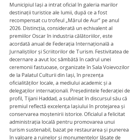
​Municipiul Iași a intrat oficial în galeria marilor
destinații turistice ale lumii, după ce a fost
recompensat cu trofeul „Mărul de Aur” pe anul
2026. Distincția, considerată un echivalent al
premiilor Oscar în industria călătoriilor, este
acordată anual de Federația Internațională a
Jurnaliștilor și Scriitorilor de Turism. Festivitatea de
decernare a avut loc sâmbătă în cadrul unei
ceremonii fastuoase, organizate în Sala Voievozilor
de la Palatul Culturii din Iași, în prezența
oficialităților locale, a mediului academic și a
delegaților internaționali. ​Președintele federației de
profil, Tijani Haddad, a subliniat în discursul său că
premiul reflectă excelența Iașiului în protejarea și
conservarea moștenirii istorice. Oficialul a felicitat
administrația locală pentru promovarea unui
turism sustenabil, bazat pe restaurarea și punerea
în valoare a ruinelor și monumentelor lăsate de