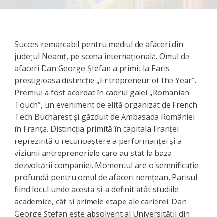
Succes remarcabil pentru mediul de afaceri din
județul Neamț, pe scena internațională. Omul de
afaceri Dan George Ștefan a primit la Paris
prestigioasa distincție „Entrepreneur of the Year”.
Premiul a fost acordat în cadrul galei „Romanian
Touch”, un eveniment de elită organizat de French
Tech Bucharest și găzduit de Ambasada României
în Franța. Distincția primită în capitala Franței
reprezintă o recunoaștere a performanței și a
viziunii antreprenoriale care au stat la baza
dezvoltării companiei. Momentul are o semnificație
profundă pentru omul de afaceri nemțean, Parisul
fiind locul unde acesta și-a definit atât studiile
academice, cât și primele etape ale carierei. Dan
George Ștefan este absolvent al Universității din