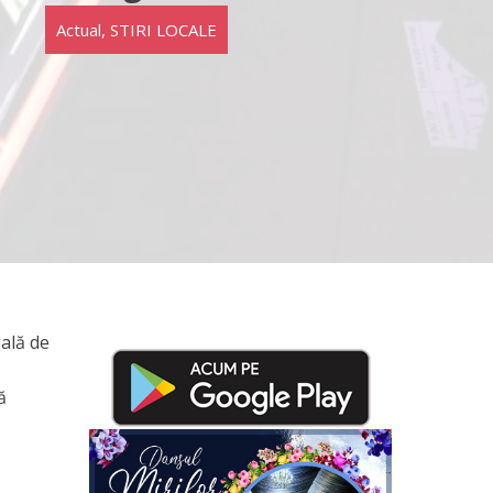
Actual
,
STIRI LOCALE
gală de
ă