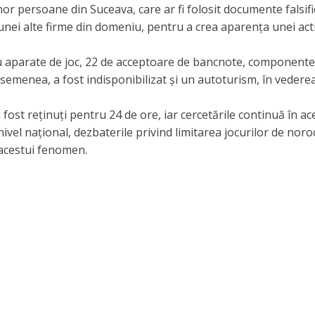
or persoane din Suceava, care ar fi folosit documente falsifi
 unei alte firme din domeniu, pentru a crea aparența unei acti
atru aparate de joc, 22 de acceptoare de bancnote, componente
asemenea, a fost indisponibilizat și un autoturism, în vedere
u fost reținuți pentru 24 de ore, iar cercetările continuă în ac
nivel național, dezbaterile privind limitarea jocurilor de noro
 acestui fenomen.