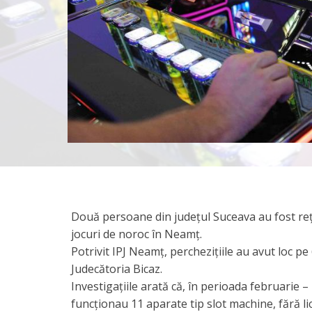
Două persoane din județul Suceava au fost reți
jocuri de noroc în Neamț.
Potrivit IPJ Neamț, perchezițiile au avut loc p
Judecătoria Bicaz.
Investigațiile arată că, în perioada februarie – 
funcționau 11 aparate tip slot machine, fără li