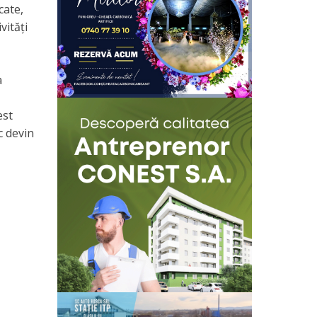
cate,
vități
a
est
c devin