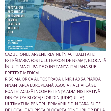
CAZUL IONEL ARSENE REVINE ÎN ACTUALITATE:
EXTRĂDAREA FOSTULUI BARON DE NEAMȚ, BLOCATĂ
ÎN ULTIMA CLIPĂ DE O INSTANȚĂ ITALIANĂ SUB
PRETEXT MEDICAL
RISC MAJOR CA AUTOSTRADA UNIRII A8 SĂ PIARDĂ
FINANȚAREA EUROPEANĂ: ASOCIAȚIA „HAI CĂ SE
POATE” ACUZĂ INCOMPETENȚA ADMINISTRATIVĂ
DIN CAUZA BLOCAJELOR DIN JUDEȚUL IAȘI
ULTIMATUM PENTRU PRIMĂRIILE DIN ȚARĂ: SUTE
DE LOCALITĂȚI RISCĂ BLOCAREA FONDURILOR DE LA