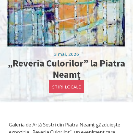
3 mai, 2026
„Reveria Culorilor” la Piatra
Neamț
STIRI LOCALE
Galeria de Artă Sestri din Piatra Neamț găzduiește
expoziția „Reveria Culorilor”, un eveniment care