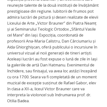
reunește talente de la două instituții de învățământ
prestigioase din regiune. Iubitorii de frumos pot
admira lucrări de pictură și desen realizate de elevii
Liceului de Arte „Victor Brauner” din Piatra Neamț
și ai Seminarului Teologic Ortodox „Sfântul Vasile
cel Mare” din Iași. Expoziția, coordonată de
profesorii Ana-Maria Calistru, Dan Cârciumariu și
Aida Ghiorghișcan, oferă publicului o incursiune în
universul vizual al noii generații de tineri artiști.
Aceleași lucrări au fost expuse o lună de zile in Iași
la galeriile de artă Dan Hatmanu. ​Evenimentul de
închidere, sau finisajul, va avea loc astăzi începând
cu ora 17:00. Seara va fi completată de un moment
muzical de excepție susținut de Rafael Gabor, elev
în clasa a XII-a, liceul Victor Brauner care va
interpreta la violoncel sub îndrumarea prof. dr.
Otilia Badea.