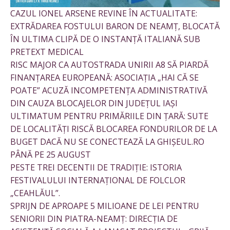
CAZUL IONEL ARSENE REVINE ÎN ACTUALITATE:
EXTRĂDAREA FOSTULUI BARON DE NEAMȚ, BLOCATĂ
ÎN ULTIMA CLIPĂ DE O INSTANȚĂ ITALIANĂ SUB
PRETEXT MEDICAL
RISC MAJOR CA AUTOSTRADA UNIRII A8 SĂ PIARDĂ
FINANȚAREA EUROPEANĂ: ASOCIAȚIA „HAI CĂ SE
POATE” ACUZĂ INCOMPETENȚA ADMINISTRATIVĂ
DIN CAUZA BLOCAJELOR DIN JUDEȚUL IAȘI
ULTIMATUM PENTRU PRIMĂRIILE DIN ȚARĂ: SUTE
DE LOCALITĂȚI RISCĂ BLOCAREA FONDURILOR DE LA
BUGET DACĂ NU SE CONECTEAZĂ LA GHIȘEUL.RO
PÂNĂ PE 25 AUGUST
PESTE TREI DECENTII DE TRADIȚIE: ISTORIA
FESTIVALULUI INTERNAȚIONAL DE FOLCLOR
„CEAHLĂUL”.
SPRIJN DE APROAPE 5 MILIOANE DE LEI PENTRU
SENIORII DIN PIATRA-NEAMȚ: DIRECȚIA DE