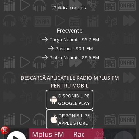
Politica cookies
Frecvente
Târgu Neamț - 95.7 FM
Pascani - 90.1 FM
Piatra Neamț - 88.6 FM
DESCARCĂ APLICAȚIILE RADIO MPLUS FM
PENTRU MOBIL
DISPONIBIL PE
GOOGLE PLAY
DISPONIBIL PE
APPLE STORE
Radio Mplus FM
Radio Mplus FM
R