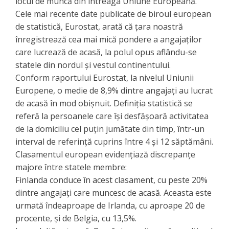
locul de muncă din întreaga Uniune Europeană.
Cele mai recente date publicate de biroul european
de statistică, Eurostat, arată că țara noastră
înregistrează cea mai mică pondere a angajaților
care lucrează de acasă, la polul opus aflându-se
statele din nordul și vestul continentului.
Conform raportului Eurostat, la nivelul Uniunii
Europene, o medie de 8,9% dintre angajați au lucrat
de acasă în mod obișnuit. Definiția statistică se
referă la persoanele care își desfășoară activitatea
de la domiciliu cel puțin jumătate din timp, într-un
interval de referință cuprins între 4 și 12 săptămâni.
​Clasamentul european evidențiază discrepanțe
majore între statele membre:
Finlanda conduce în acest clasament, cu peste 20%
dintre angajați care muncesc de acasă. Aceasta este
urmată îndeaproape de Irlanda, cu aproape 20 de
procente, și de Belgia, cu 13,5%.