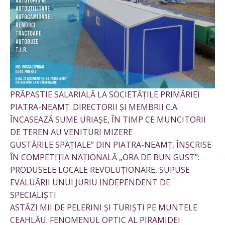
PRĂPASTIE SALARIALĂ LA SOCIETĂȚILE PRIMĂRIEI
PIATRA-NEAMȚ: DIRECTORII ȘI MEMBRII C.A.
ÎNCASEAZĂ SUME URIAȘE, ÎN TIMP CE MUNCITORII
DE TEREN AU VENITURI MIZERE
GUSTĂRILE SPAȚIALE” DIN PIATRA-NEAMȚ, ÎNSCRISE
ÎN COMPETIȚIA NAȚIONALĂ „ORA DE BUN GUST”:
PRODUSELE LOCALE REVOLUȚIONARE, SUPUSE
EVALUĂRII UNUI JURIU INDEPENDENT DE
SPECIALIȘTI
ASTĂZI MII DE PELERINI ȘI TURIȘTI PE MUNTELE
CEAHLĂU: FENOMENUL OPTIC AL PIRAMIDEI