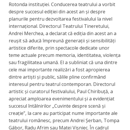
Rotonda instituției. Conducerea teatrului a vorbit
despre succesul ediției din acest an și despre
planurile pentru dezvoltarea festivalului la nivel
internațional. Directorul Teatrului Tineretului,
Andrei Merchea, a declarat că ediția din acest an a
reușit să aducă împreună generații și sensibilități
artistice diferite, prin spectacole dedicate unor
teme actuale precum memoria, identitatea, violența
sau fragilitatea umană. El a subliniat că una dintre
cele mai importante realizări a fost apropierea
dintre artiști și public, sălile pline confirmând
interesul pentru teatrul contemporan. Directorul
artistic și curatorul festivalului, Paul Chiribuță, a
apreciat amploarea evenimentului și a evidențiat
succesul întâlnirilor „Cuvinte despre scenă și
creație”, la care au participat nume importante ale
teatrului românesc, precum Andrei Șerban, Tompa
Gábor, Radu Afrim sau Matei Vișniec. În cadrul