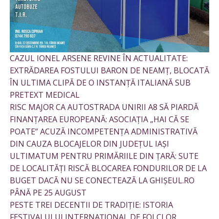
CAZUL IONEL ARSENE REVINE ÎN ACTUALITATE:
EXTRĂDAREA FOSTULUI BARON DE NEAMȚ, BLOCATĂ
ÎN ULTIMA CLIPĂ DE O INSTANȚĂ ITALIANĂ SUB
PRETEXT MEDICAL
RISC MAJOR CA AUTOSTRADA UNIRII A8 SĂ PIARDĂ
FINANȚAREA EUROPEANĂ: ASOCIAȚIA „HAI CĂ SE
POATE” ACUZĂ INCOMPETENȚA ADMINISTRATIVĂ
DIN CAUZA BLOCAJELOR DIN JUDEȚUL IAȘI
ULTIMATUM PENTRU PRIMĂRIILE DIN ȚARĂ: SUTE
DE LOCALITĂȚI RISCĂ BLOCAREA FONDURILOR DE LA
BUGET DACĂ NU SE CONECTEAZĂ LA GHIȘEUL.RO
PÂNĂ PE 25 AUGUST
PESTE TREI DECENTII DE TRADIȚIE: ISTORIA
FESTIVALULUI INTERNAȚIONAL DE FOLCLOR