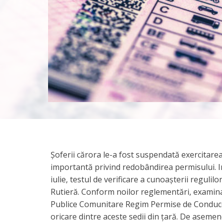
​Șoferii cărora le-a fost suspendată exercitare
importantă privind redobândirea permisului. Ins
iulie, testul de verificare a cunoașterii regulilo
Rutieră. Conform noilor reglementări, examinare
Publice Comunitare Regim Permise de Conducere 
oricare dintre aceste sedii din țară. ​De aseme