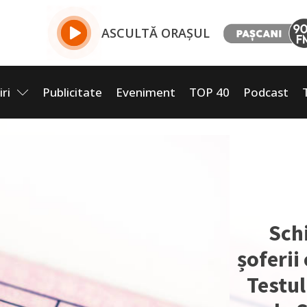
ASCULTĂ ORAȘUL
iri
Publicitate
Eveniment
TOP 40
Podcast
Sch
șoferii
Testul