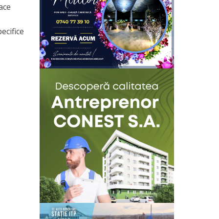
face
ecifice