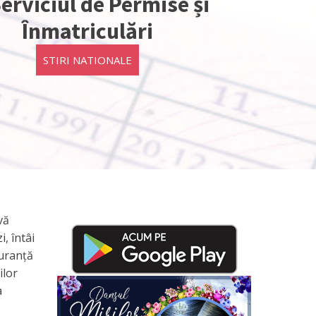
Serviciul de Permise și
Înmatriculări
STIRI NATIONALE
vă
, întâi
guranță
ilor
a