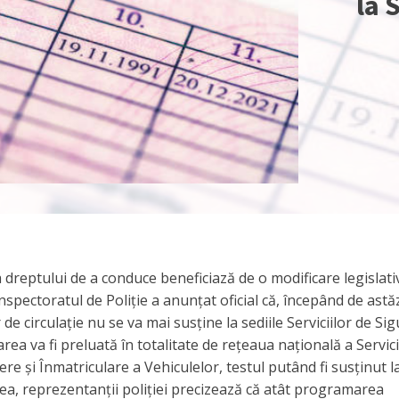
la 
a dreptului de a conduce beneficiază de o modificare legislati
pectoratul de Poliție a anunțat oficial că, începând de astăzi
r de circulație nu se va mai susține la sediile Serviciilor de Si
a va fi preluată în totalitate de rețeaua națională a Servici
și Înmatriculare a Vehiculelor, testul putând fi susținut l
nea, reprezentanții poliției precizează că atât programarea