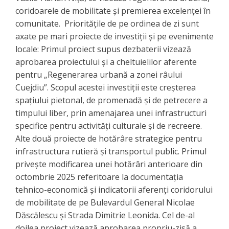
coridoarele de mobilitate și premierea excelenței în
comunitate. Prioritățile de pe ordinea de zi sunt
axate pe mari proiecte de investiții și pe evenimente
locale: ​Primul proiect supus dezbaterii vizează
aprobarea proiectului și a cheltuielilor aferente
pentru „Regenerarea urbană a zonei râului
Cuejdiu”. Scopul acestei investiții este creșterea
spațiului pietonal, de promenadă și de petrecere a
timpului liber, prin amenajarea unei infrastructuri
specifice pentru activități culturale și de recreere.
Alte​ două proiecte de hotărâre strategice pentru
infrastructura rutieră și transportul public. Primul
privește modificarea unei hotărâri anterioare din
octombrie 2025 referitoare la documentația
tehnico-economică și indicatorii aferenți coridorului
de mobilitate de pe Bulevardul General Nicolae
Dăscălescu și Strada Dimitrie Leonida. Cel de-al
doilea proiect vizează aprobarea propriu-zisă a