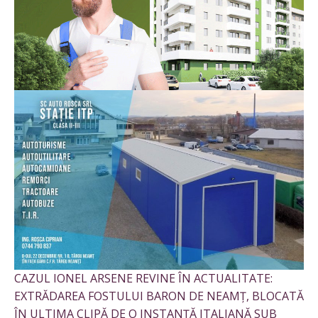
CAZUL IONEL ARSENE REVINE ÎN ACTUALITATE:
EXTRĂDAREA FOSTULUI BARON DE NEAMȚ, BLOCATĂ
ÎN ULTIMA CLIPĂ DE O INSTANȚĂ ITALIANĂ SUB