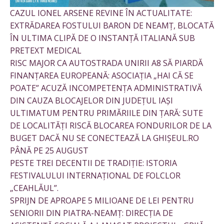
CAZUL IONEL ARSENE REVINE ÎN ACTUALITATE:
EXTRĂDAREA FOSTULUI BARON DE NEAMȚ, BLOCATĂ
ÎN ULTIMA CLIPĂ DE O INSTANȚĂ ITALIANĂ SUB
PRETEXT MEDICAL
RISC MAJOR CA AUTOSTRADA UNIRII A8 SĂ PIARDĂ
FINANȚAREA EUROPEANĂ: ASOCIAȚIA „HAI CĂ SE
POATE” ACUZĂ INCOMPETENȚA ADMINISTRATIVĂ
DIN CAUZA BLOCAJELOR DIN JUDEȚUL IAȘI
ULTIMATUM PENTRU PRIMĂRIILE DIN ȚARĂ: SUTE
DE LOCALITĂȚI RISCĂ BLOCAREA FONDURILOR DE LA
BUGET DACĂ NU SE CONECTEAZĂ LA GHIȘEUL.RO
PÂNĂ PE 25 AUGUST
PESTE TREI DECENTII DE TRADIȚIE: ISTORIA
FESTIVALULUI INTERNAȚIONAL DE FOLCLOR
„CEAHLĂUL”.
SPRIJN DE APROAPE 5 MILIOANE DE LEI PENTRU
SENIORII DIN PIATRA-NEAMȚ: DIRECȚIA DE