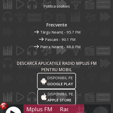
Politica cookies
Frecvente
Târgu Neamț - 95.7 FM
Pascani - 90.1 FM
Piatra Neamț - 88.6 FM
DESCARCĂ APLICAȚIILE RADIO MPLUS FM
PENTRU MOBIL
DISPONIBIL PE
GOOGLE PLAY
DISPONIBIL PE
APPLE STORE
Radio Mplus FM
Radio Mplus FM
R