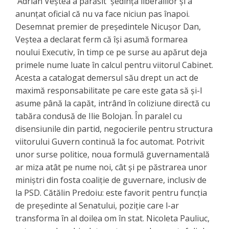
Adrian Veștea a părăsit ședința liberalilor și a
anunțat oficial că nu va face niciun pas înapoi.
Desemnat premier de președintele Nicușor Dan,
Veștea a declarat ferm că își asumă formarea
noului Executiv, în timp ce pe surse au apărut deja
primele nume luate în calcul pentru viitorul Cabinet.
Acesta a catalogat demersul său drept un act de
maximă responsabilitate pe care este gata să și-l
asume până la capăt, intrând în coliziune directă cu
tabăra condusă de Ilie Bolojan. În paralel cu
disensiunile din partid, negocierile pentru structura
viitorului Guvern continuă la foc automat. Potrivit
unor surse politice, noua formulă guvernamentală
ar miza atât pe nume noi, cât și pe păstrarea unor
miniștri din fosta coaliție de guvernare, inclusiv de
la PSD. Cătălin Predoiu: este favorit pentru funcția
de președinte al Senatului, poziție care l-ar
transforma în al doilea om în stat. ​Nicoleta Pauliuc,