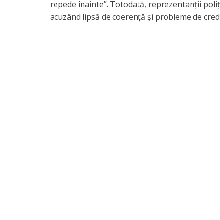
repede înainte”. Totodată, reprezentanții polițiș
acuzând lipsă de coerență și probleme de credib