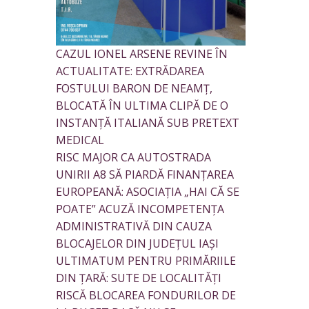
CAZUL IONEL ARSENE REVINE ÎN
ACTUALITATE: EXTRĂDAREA
FOSTULUI BARON DE NEAMȚ,
BLOCATĂ ÎN ULTIMA CLIPĂ DE O
INSTANȚĂ ITALIANĂ SUB PRETEXT
MEDICAL
RISC MAJOR CA AUTOSTRADA
UNIRII A8 SĂ PIARDĂ FINANȚAREA
EUROPEANĂ: ASOCIAȚIA „HAI CĂ SE
POATE” ACUZĂ INCOMPETENȚA
ADMINISTRATIVĂ DIN CAUZA
BLOCAJELOR DIN JUDEȚUL IAȘI
ULTIMATUM PENTRU PRIMĂRIILE
DIN ȚARĂ: SUTE DE LOCALITĂȚI
RISCĂ BLOCAREA FONDURILOR DE