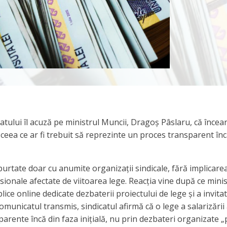
atului îl acuză pe ministrul Muncii, Dragoș Pâslaru, că încea
ceea ce ar fi trebuit să reprezinte un proces transparent înc
t purtate doar cu anumite organizații sindicale, fără implicare
fesionale afectate de viitoarea lege. Reacția vine după ce minis
ce online dedicate dezbaterii proiectului de lege și a invitat
comunicatul transmis, sindicatul afirmă că o lege a salarizării
sparente încă din faza inițială, nu prin dezbateri organizate „