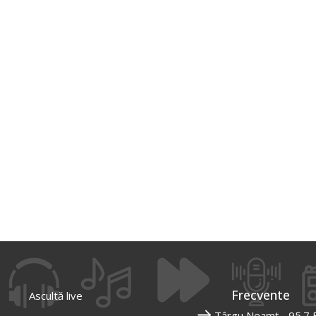
Frecvente
Ascultă live
Târgu Neamț - 95.7