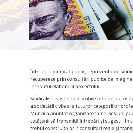
Într-un comunicat public, reprezentanții sindic
recupereze prin consultări publice de imagine 
începutul elaborării proiectului.
Sindicaliștii susțin că discuțiile tehnice au fos
a societății civile și a tuturor categoriilor pro
Muncii a anunțat organizarea unei sesiuni publi
cetățenii să transmită întrebări și sugestii. În 
trebui construită prin consultări reale și tran