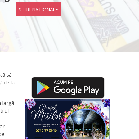
STIRI NATIONALE
rcă să
ă de la
a largă
trul
 ar
pe