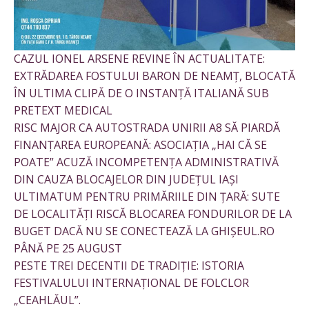
CAZUL IONEL ARSENE REVINE ÎN ACTUALITATE:
EXTRĂDAREA FOSTULUI BARON DE NEAMȚ, BLOCATĂ
ÎN ULTIMA CLIPĂ DE O INSTANȚĂ ITALIANĂ SUB
PRETEXT MEDICAL
RISC MAJOR CA AUTOSTRADA UNIRII A8 SĂ PIARDĂ
FINANȚAREA EUROPEANĂ: ASOCIAȚIA „HAI CĂ SE
POATE” ACUZĂ INCOMPETENȚA ADMINISTRATIVĂ
DIN CAUZA BLOCAJELOR DIN JUDEȚUL IAȘI
ULTIMATUM PENTRU PRIMĂRIILE DIN ȚARĂ: SUTE
DE LOCALITĂȚI RISCĂ BLOCAREA FONDURILOR DE LA
BUGET DACĂ NU SE CONECTEAZĂ LA GHIȘEUL.RO
PÂNĂ PE 25 AUGUST
PESTE TREI DECENTII DE TRADIȚIE: ISTORIA
FESTIVALULUI INTERNAȚIONAL DE FOLCLOR
„CEAHLĂUL”.