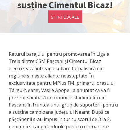
susține Cimentul Bicaz!
STIRI LOCALE
Returul barajului pentru promovarea în Liga a
Treia dintre CSM Pașcani și Cimentul Bicaz
electrizează întreaga suflare fotbalistică din
regiune și naște alianțe neașteptate. În
exclusivitate pentru MPlus FM, primarul orașului
Târgu-Neamț, Vasile Apopei, a anunțat că va fi
prezent sâmbătă în tribunele stadionului din
Pașcani, în fruntea unui grup de suporteri, pentru
a susține campioana județului Neamț. După ce
pășcănenii s-au impus în tur cu scorul de 3 la 2,
nemțenii strâng rândurile pentru o întoarcere