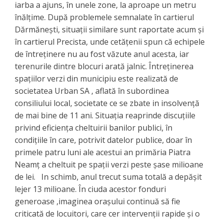
iarba a ajuns, în unele zone, la aproape un metru
înălțime. După problemele semnalate în cartierul
Dărmănești, situații similare sunt raportate acum și
în cartierul Precista, unde cetățenii spun că echipele
de întreținere nu au fost văzute anul acesta, iar
terenurile dintre blocuri arată jalnic. Întreținerea
spațiilor verzi din municipiu este realizată de
societatea Urban SA , aflată în subordinea
consiliului local, societate ce se zbate in insolvență
de mai bine de 11 ani. Situația reaprinde discuțiile
privind eficiența cheltuirii banilor publici, în
condițiile în care, potrivit datelor publice, doar în
primele patru luni ale acestui an primăria Piatra
Neamț a cheltuit pe spații verzi peste șase milioane
de lei. In schimb, anul trecut suma totală a depășit
lejer 13 milioane. În ciuda acestor fonduri
generoase ,imaginea orașului continuă să fie
criticată de locuitori, care cer intervenții rapide și o