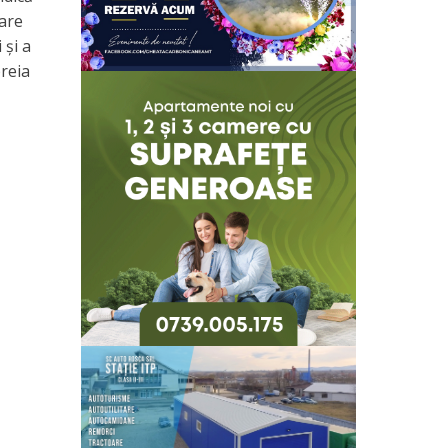
care
 și a
preia