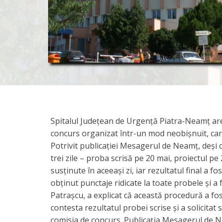
Spitalul Județean de Urgență Piatra-Neamț are
concurs organizat într-un mod neobișnuit, care 
Potrivit publicației Mesagerul de Neamț, deși 
trei zile – proba scrisă pe 20 mai, proiectul pe 
susținute în aceeași zi, iar rezultatul final a f
obținut punctaje ridicate la toate probele și a
Patrașcu, a explicat că această procedură a fos
contesta rezultatul probei scrise și a solicita
comisia de concurs. Publicația Mesagerul de N