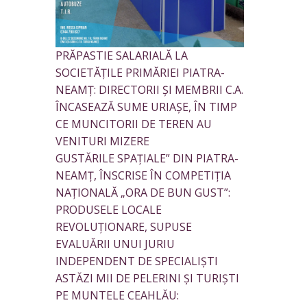
PRĂPASTIE SALARIALĂ LA
SOCIETĂȚILE PRIMĂRIEI PIATRA-
NEAMȚ: DIRECTORII ȘI MEMBRII C.A.
ÎNCASEAZĂ SUME URIAȘE, ÎN TIMP
CE MUNCITORII DE TEREN AU
VENITURI MIZERE
GUSTĂRILE SPAȚIALE” DIN PIATRA-
NEAMȚ, ÎNSCRISE ÎN COMPETIȚIA
NAȚIONALĂ „ORA DE BUN GUST”:
PRODUSELE LOCALE
REVOLUȚIONARE, SUPUSE
EVALUĂRII UNUI JURIU
INDEPENDENT DE SPECIALIȘTI
ASTĂZI MII DE PELERINI ȘI TURIȘTI
PE MUNTELE CEAHLĂU: