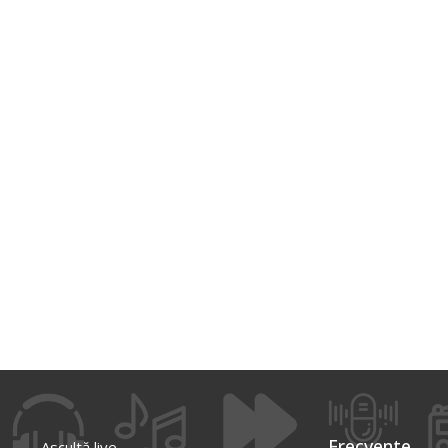
Frecvente
Ascultă live