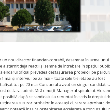
 un nou director financiar-contabil, desemnat în urma unui
a stârnit deja reacții și semne de întrebare în spațiul public
calendarul oficial prevedea desfășurarea probelor pe parcur
21 mai și interviul pe 22 mai – toate cele trei etape au fost
ost afișat tot pe 20 mai. Concursul a avut un singur candidat, c
 fost declarat admis fără emoții. Managerul spitalului, Alexa
t posibilă după ce candidatul a renunțat în scris la dreptul d
t susținerea tuturor probelor în aceeași zi, cerere aprobată de
eamț notează însă că organizarea accelerată a concursului r