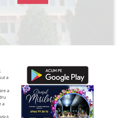
.
sul a
are a
ndru
e a
idică