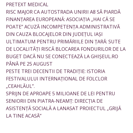
PRETEXT MEDICAL
RISC MAJOR CA AUTOSTRADA UNIRII A8 SĂ PIARDĂ
FINANȚAREA EUROPEANĂ: ASOCIAȚIA „HAI CĂ SE
POATE” ACUZĂ INCOMPETENȚA ADMINISTRATIVĂ
DIN CAUZA BLOCAJELOR DIN JUDEȚUL IAȘI
ULTIMATUM PENTRU PRIMĂRIILE DIN ȚARĂ: SUTE
DE LOCALITĂȚI RISCĂ BLOCAREA FONDURILOR DE LA
BUGET DACĂ NU SE CONECTEAZĂ LA GHIȘEUL.RO
PÂNĂ PE 25 AUGUST
PESTE TREI DECENTII DE TRADIȚIE: ISTORIA
FESTIVALULUI INTERNAȚIONAL DE FOLCLOR
„CEAHLĂUL”.
SPRIJN DE APROAPE 5 MILIOANE DE LEI PENTRU
SENIORII DIN PIATRA-NEAMȚ: DIRECȚIA DE
ASISTENȚĂ SOCIALĂ A LANASAT PROIECTUL „GRIJĂ
LA TINE ACASĂ”