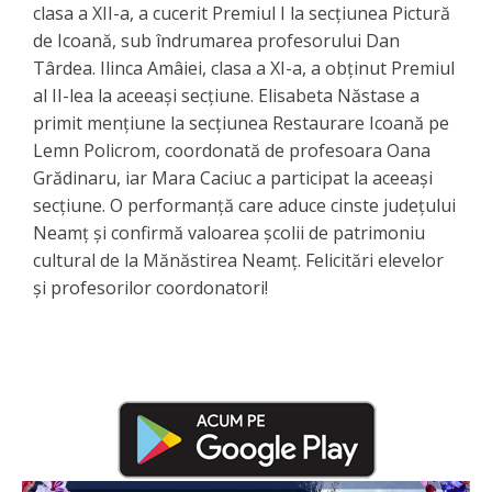
clasa a XII-a, a cucerit Premiul I la secțiunea Pictură
de Icoană, sub îndrumarea profesorului Dan
Târdea. Ilinca Amâiei, clasa a XI-a, a obținut Premiul
al II-lea la aceeași secțiune. Elisabeta Năstase a
primit mențiune la secțiunea Restaurare Icoană pe
Lemn Policrom, coordonată de profesoara Oana
Grădinaru, iar Mara Caciuc a participat la aceeași
secțiune. O performanță care aduce cinste județului
Neamț și confirmă valoarea școlii de patrimoniu
cultural de la Mănăstirea Neamț. Felicitări elevelor
și profesorilor coordonatori!