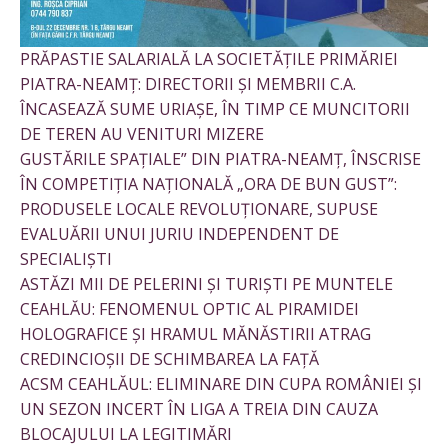
PRĂPASTIE SALARIALĂ LA SOCIETĂȚILE PRIMĂRIEI
PIATRA-NEAMȚ: DIRECTORII ȘI MEMBRII C.A.
ÎNCASEAZĂ SUME URIAȘE, ÎN TIMP CE MUNCITORII
DE TEREN AU VENITURI MIZERE
GUSTĂRILE SPAȚIALE” DIN PIATRA-NEAMȚ, ÎNSCRISE
ÎN COMPETIȚIA NAȚIONALĂ „ORA DE BUN GUST”:
PRODUSELE LOCALE REVOLUȚIONARE, SUPUSE
EVALUĂRII UNUI JURIU INDEPENDENT DE
SPECIALIȘTI
ASTĂZI MII DE PELERINI ȘI TURIȘTI PE MUNTELE
CEAHLĂU: FENOMENUL OPTIC AL PIRAMIDEI
HOLOGRAFICE ȘI HRAMUL MĂNĂSTIRII ATRAG
CREDINCIOȘII DE SCHIMBAREA LA FAȚĂ
ACSM CEAHLĂUL: ELIMINARE DIN CUPA ROMÂNIEI ȘI
UN SEZON INCERT ÎN LIGA A TREIA DIN CAUZA
BLOCAJULUI LA LEGITIMĂRI