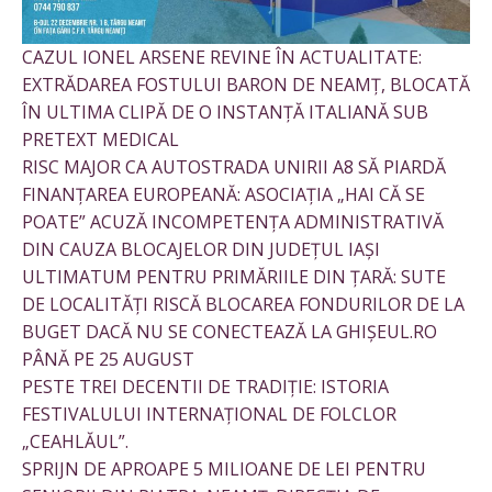
CAZUL IONEL ARSENE REVINE ÎN ACTUALITATE:
EXTRĂDAREA FOSTULUI BARON DE NEAMȚ, BLOCATĂ
ÎN ULTIMA CLIPĂ DE O INSTANȚĂ ITALIANĂ SUB
PRETEXT MEDICAL
RISC MAJOR CA AUTOSTRADA UNIRII A8 SĂ PIARDĂ
FINANȚAREA EUROPEANĂ: ASOCIAȚIA „HAI CĂ SE
POATE” ACUZĂ INCOMPETENȚA ADMINISTRATIVĂ
DIN CAUZA BLOCAJELOR DIN JUDEȚUL IAȘI
ULTIMATUM PENTRU PRIMĂRIILE DIN ȚARĂ: SUTE
DE LOCALITĂȚI RISCĂ BLOCAREA FONDURILOR DE LA
BUGET DACĂ NU SE CONECTEAZĂ LA GHIȘEUL.RO
PÂNĂ PE 25 AUGUST
PESTE TREI DECENTII DE TRADIȚIE: ISTORIA
FESTIVALULUI INTERNAȚIONAL DE FOLCLOR
„CEAHLĂUL”.
SPRIJN DE APROAPE 5 MILIOANE DE LEI PENTRU