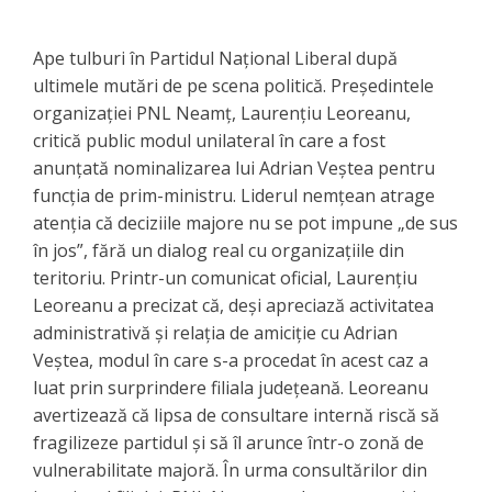
Ape tulburi în Partidul Național Liberal după
ultimele mutări de pe scena politică. Președintele
organizației PNL Neamț, Laurențiu Leoreanu,
critică public modul unilateral în care a fost
anunțată nominalizarea lui Adrian Veștea pentru
funcția de prim-ministru. Liderul nemțean atrage
atenția că deciziile majore nu se pot impune „de sus
în jos”, fără un dialog real cu organizațiile din
teritoriu. Printr-un comunicat oficial, Laurențiu
Leoreanu a precizat că, deși apreciază activitatea
administrativă și relația de amiciție cu Adrian
Veștea, modul în care s-a procedat în acest caz a
luat prin surprindere filiala județeană. Leoreanu
avertizează că lipsa de consultare internă riscă să
fragilizeze partidul și să îl arunce într-o zonă de
vulnerabilitate majoră. În urma consultărilor din