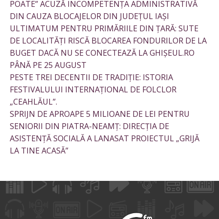
POATE” ACUZĂ INCOMPETENȚA ADMINISTRATIVĂ
DIN CAUZA BLOCAJELOR DIN JUDEȚUL IAȘI
ULTIMATUM PENTRU PRIMĂRIILE DIN ȚARĂ: SUTE
DE LOCALITĂȚI RISCĂ BLOCAREA FONDURILOR DE LA
BUGET DACĂ NU SE CONECTEAZĂ LA GHIȘEUL.RO
PÂNĂ PE 25 AUGUST
PESTE TREI DECENTII DE TRADIȚIE: ISTORIA
FESTIVALULUI INTERNAȚIONAL DE FOLCLOR
„CEAHLĂUL”.
SPRIJN DE APROAPE 5 MILIOANE DE LEI PENTRU
SENIORII DIN PIATRA-NEAMȚ: DIRECȚIA DE
ASISTENȚĂ SOCIALĂ A LANASAT PROIECTUL „GRIJĂ
LA TINE ACASĂ”