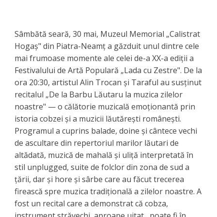
Sâmbătă seară, 30 mai, Muzeul Memorial „Calistrat
Hogaș" din Piatra-Neamț a găzduit unul dintre cele
mai frumoase momente ale celei de-a XX-a ediții a
Festivalului de Artă Populară „Lada cu Zestre". De la
ora 20:30, artistul Alin Trocan și Taraful au susținut
recitalul „De la Barbu Lăutaru la muzica zilelor
noastre" — o călătorie muzicală emoționantă prin
istoria cobzei și a muzicii lăutărești românești.
Programul a cuprins balade, doine și cântece vechi
de ascultare din repertoriul marilor lăutari de
altădată, muzică de mahală și uliță interpretată în
stil unplugged, suite de folclor din zona de sud a
țării, dar și hore și sârbe care au făcut trecerea
firească spre muzica tradițională a zilelor noastre. A
fost un recital care a demonstrat că cobza,
instrument străvechi, aproape uitat, poate fi în