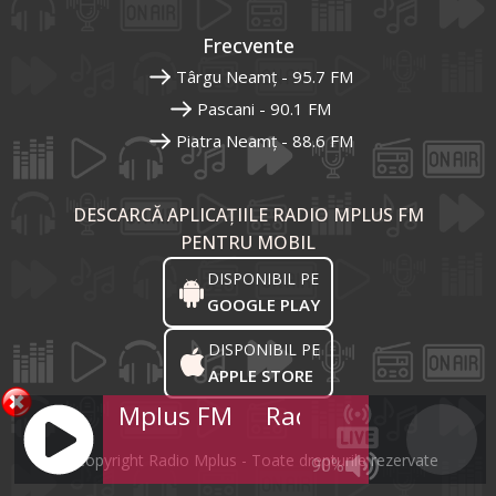
Frecvente
Târgu Neamț - 95.7 FM
Pascani - 90.1 FM
Piatra Neamț - 88.6 FM
DESCARCĂ APLICAȚIILE RADIO MPLUS FM
PENTRU MOBIL
DISPONIBIL PE
GOOGLE PLAY
DISPONIBIL PE
APPLE STORE
Radio Mplus FM
Radio Mplus FM
R
© Copyright Radio Mplus - Toate drepturile rezervate
90%