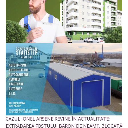
CAZUL IONEL ARSENE REVINE ÎN ACTUALITATE:
EXTRĂDAREA FOSTULUI BARON DE NEAMȚ, BLOCATĂ