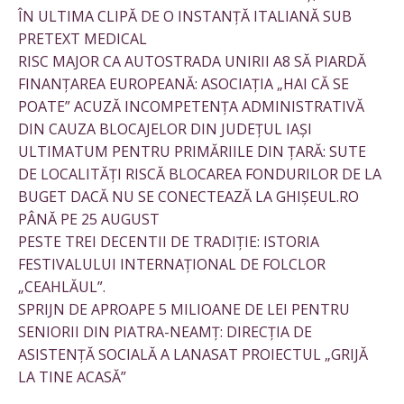
ÎN ULTIMA CLIPĂ DE O INSTANȚĂ ITALIANĂ SUB
PRETEXT MEDICAL
RISC MAJOR CA AUTOSTRADA UNIRII A8 SĂ PIARDĂ
FINANȚAREA EUROPEANĂ: ASOCIAȚIA „HAI CĂ SE
POATE” ACUZĂ INCOMPETENȚA ADMINISTRATIVĂ
DIN CAUZA BLOCAJELOR DIN JUDEȚUL IAȘI
ULTIMATUM PENTRU PRIMĂRIILE DIN ȚARĂ: SUTE
DE LOCALITĂȚI RISCĂ BLOCAREA FONDURILOR DE LA
BUGET DACĂ NU SE CONECTEAZĂ LA GHIȘEUL.RO
PÂNĂ PE 25 AUGUST
PESTE TREI DECENTII DE TRADIȚIE: ISTORIA
FESTIVALULUI INTERNAȚIONAL DE FOLCLOR
„CEAHLĂUL”.
SPRIJN DE APROAPE 5 MILIOANE DE LEI PENTRU
SENIORII DIN PIATRA-NEAMȚ: DIRECȚIA DE
ASISTENȚĂ SOCIALĂ A LANASAT PROIECTUL „GRIJĂ
LA TINE ACASĂ”