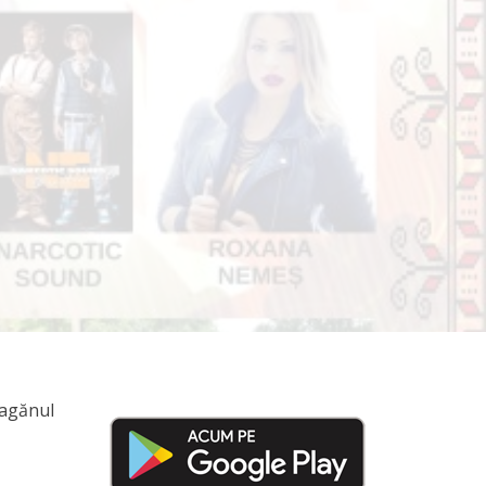
eagănul