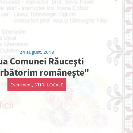
24 august, 2018
ua Comunei Răuceşti
rbătorim româneşte"
Eveniment
,
STIRI LOCALE