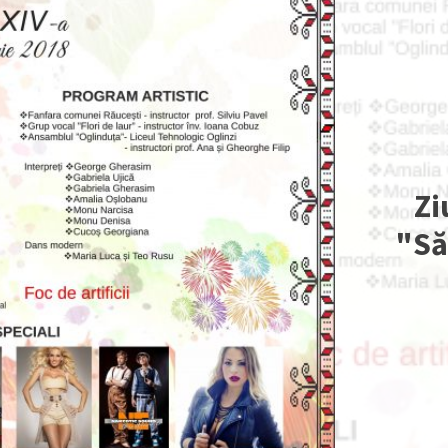
Zi
"Să