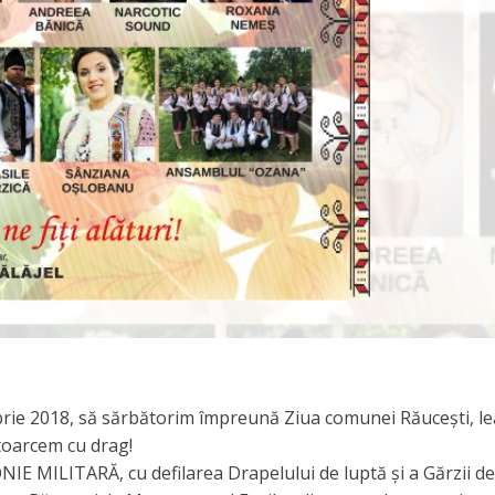
mbrie 2018, să sărbătorim împreună Ziua comunei Răuceşti, l
ntoarcem cu drag!
IE MILITARĂ, cu defilarea Drapelului de luptă şi a Gărzii de