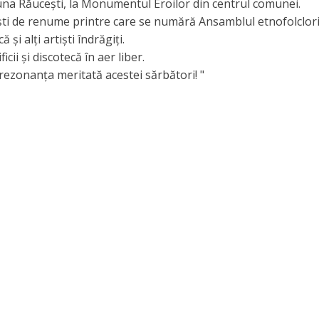
na Răuceşti, la Monumentul Eroilor din centrul comunei.
şti de renume printre care se
numără Ansamblul etnofolclori
i alți artişti îndrăgiți.
cii şi discotecă în aer liber.
rezonanța meritată acestei sărbători! "