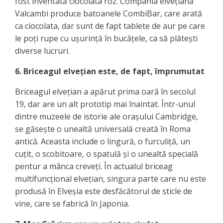
fost inventată ciocolata roz. Compania elvețiană
Valcambi produce batoanele CombiBar, care arată
ca ciocolata, dar sunt de fapt tablete de aur pe care
le poți rupe cu ușurință în bucățele, ca să plătești
diverse lucruri.
6. Briceagul elvețian este, de fapt, împrumutat
Briceagul elvețian a apărut prima oară în secolul
19, dar are un alt prototip mai înaintat. Într-unul
dintre muzeele de istorie ale orașului Cambridge,
se găsește o unealtă universală creată în Roma
antică. Aceasta include o lingură, o furculiță, un
cuțit, o scobitoare, o spatulă și o unealtă specială
pentur a mânca creveți. În actualul briceag
multifuncțional elvețian, singura parte care nu este
produsă în Elveșia este desfăcătorul de sticle de
vine, care se fabrică în Japonia.