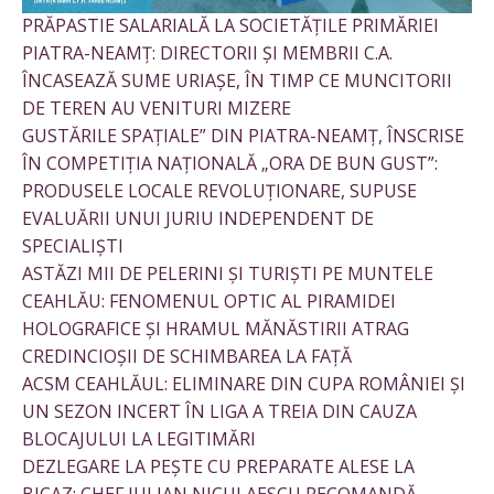
PRĂPASTIE SALARIALĂ LA SOCIETĂȚILE PRIMĂRIEI
PIATRA-NEAMȚ: DIRECTORII ȘI MEMBRII C.A.
ÎNCASEAZĂ SUME URIAȘE, ÎN TIMP CE MUNCITORII
DE TEREN AU VENITURI MIZERE
GUSTĂRILE SPAȚIALE” DIN PIATRA-NEAMȚ, ÎNSCRISE
ÎN COMPETIȚIA NAȚIONALĂ „ORA DE BUN GUST”:
PRODUSELE LOCALE REVOLUȚIONARE, SUPUSE
EVALUĂRII UNUI JURIU INDEPENDENT DE
SPECIALIȘTI
ASTĂZI MII DE PELERINI ȘI TURIȘTI PE MUNTELE
CEAHLĂU: FENOMENUL OPTIC AL PIRAMIDEI
HOLOGRAFICE ȘI HRAMUL MĂNĂSTIRII ATRAG
CREDINCIOȘII DE SCHIMBAREA LA FAȚĂ
ACSM CEAHLĂUL: ELIMINARE DIN CUPA ROMÂNIEI ȘI
UN SEZON INCERT ÎN LIGA A TREIA DIN CAUZA
BLOCAJULUI LA LEGITIMĂRI
DEZLEGARE LA PEȘTE CU PREPARATE ALESE LA