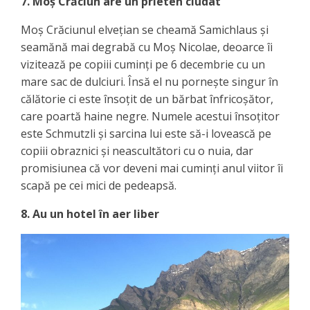
7. Moș Crăciun are un prieten ciudat
Moș Crăciunul elvețian se cheamă Samichlaus și
seamănă mai degrabă cu Moș Nicolae, deoarce îi
vizitează pe copiii cuminți pe 6 decembrie cu un
mare sac de dulciuri. Însă el nu pornește singur în
călătorie ci este însoțit de un bărbat înfricoșător,
care poartă haine negre. Numele acestui însoțitor
este Schmutzli și sarcina lui este să-i lovească pe
copiii obraznici și neascultători cu o nuia, dar
promisiunea că vor deveni mai cuminți anul viitor îi
scapă pe cei mici de pedeapsă.
8. Au un hotel în aer liber