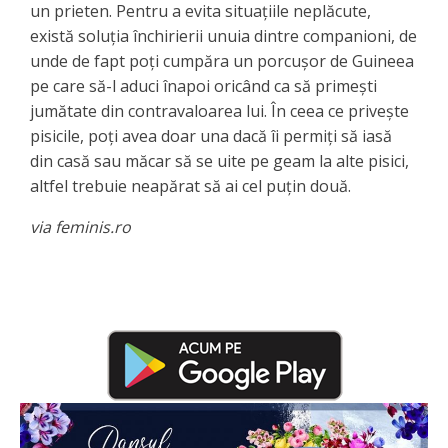
un prieten. Pentru a evita situațiile neplăcute,
există soluția închirierii unuia dintre companioni, de
unde de fapt poți cumpăra un porcușor de Guineea
pe care să-l aduci înapoi oricând ca să primești
jumătate din contravaloarea lui. În ceea ce privește
pisicile, poți avea doar una dacă îi permiți să iasă
din casă sau măcar să se uite pe geam la alte pisici,
altfel trebuie neapărat să ai cel puțin două.
via feminis.ro