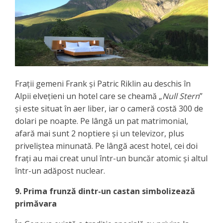
Frații gemeni Frank și Patric Riklin au deschis în
Alpii elvețieni un hotel care se cheamă „
Null Stern
”
și este situat în aer liber, iar o cameră costă 300 de
dolari pe noapte. Pe lângă un pat matrimonial,
afară mai sunt 2 noptiere și un televizor, plus
priveliștea minunată. Pe lângă acest hotel, cei doi
frați au mai creat unul într-un buncăr atomic și altul
într-un adăpost nuclear.
9. Prima frunză dintr-un castan simbolizează
primăvara