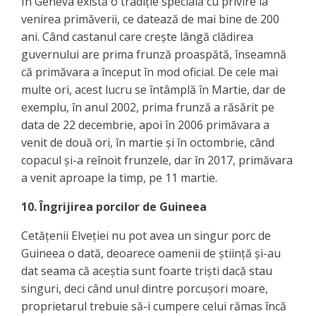
În Geneva există o tradiție specială cu privire la
venirea primăverii, ce datează de mai bine de 200
ani. Când castanul care crește lângă clădirea
guvernului are prima frunză proaspătă, înseamnă
că primăvara a început în mod oficial. De cele mai
multe ori, acest lucru se întâmplă în Martie, dar de
exemplu, în anul 2002, prima frunză a răsărit pe
data de 22 decembrie, apoi în 2006 primăvara a
venit de două ori, în martie și în octombrie, când
copacul și-a reînoit frunzele, dar în 2017, primăvara
a venit aproape la timp, pe 11 martie.
10. Îngrijirea porcilor de Guineea
Cetățenii Elveției nu pot avea un singur porc de
Guineea o dată, deoarece oamenii de știință și-au
dat seama că aceștia sunt foarte triști dacă stau
singuri, deci când unul dintre porcușori moare,
proprietarul trebuie să-i cumpere celui rămas încă