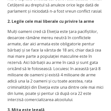
Cetățenii au dreptul să anuleze orice lege dată de
parlament și niciodată n-a fost vreun conflict rasial.
2. Legile cele mai liberale cu privire la arme
Mulți oameni cred că Elveția este țara pacifiștilor,
deoarcee rămâne mereu neutră în conflictele
armate, dar aici armata este obligatorie pentur
bărbați și se face la vârsta de 18 ani, chiar dacă cea
mai mare parte a populației masculine este în
rezervă. Aici bărbații au arme în casă și sunt gata
oricând să le folosească. Locuiesc în această țară 8
milioane de oameni și există 4 milioane de arme
adică una la 2 oameni și cu toate acestea, rata
criminalității din Elveția este una dintre cele mai mici
din lume, poate și pentur că după ora 22 este
interzisă comercializarea alcoolului.
3. Mita este legală